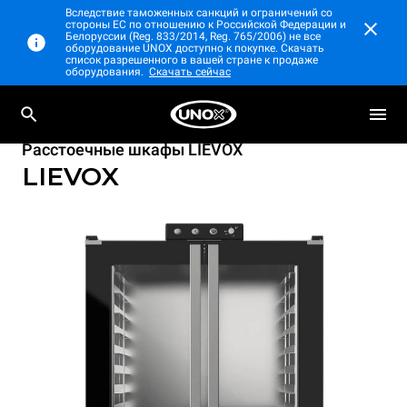
Вследствие таможенных санкций и ограничений со
стороны ЕС по отношению к Российской Федерации и
Белоруссии (Reg. 833/2014, Reg. 765/2006) не все
оборудование UNOX доступно к покупке. Скачать
список разрешенного в вашей стране к продаже
оборудования.
Скачать сейчас
Расстоечные шкафы LIEVOX
LIEVOX