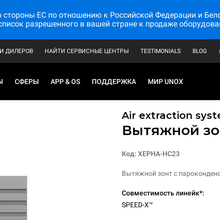
стороны ЕС по отношению к Российской Федерации и Белору
список разрешенного в вашей стране к продаже оборудова
И ДИЛЕРОВ
НАЙТИ СЕРВИСНЫЕ ЦЕНТРЫ
TESTIMONIALS
BLOG
Ы
СФЕРЫ
APP & OS
ПОДДЕРЖКА
МИР UNOX
Air extraction syst
Вытяжной зон
Код: XEPHA-HC23
Вытяжной зонт с пароконденс
Совместимость линейк*:
SPEED-X™