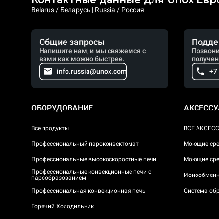
Контактные данные для Unox Евр
Belarus / Беларусь | Russia / Россия
Общие запросы
Подде
Напишите нам, и мы свяжемся с
Позвони
вами как можно быстрее.
получен
info.russia@unox.com
+7
ОБОРУДОВАНИЕ
АКСЕСС
Все продукты
ВСЕ АКСЕС
Профессиональный пароконвектомат
Моющие сре
Профессиональные высокоскоростные печи
Моющие сре
Профессиональные конвекционные печи с
Ионообменн
парообразованием
Профессиональная конвекционная печь
Система обр
Горячий Холодильник