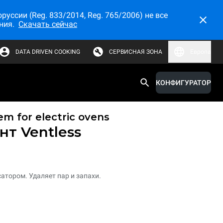
ссии (Reg. 833/2014, Reg. 765/2006) не все
ния.
Скачать сейчас
DATA DRIVEN COOKING
СЕРВИСНАЯ ЗОНА
Европа
КОНФИГУРАТОР
em for electric ovens
т Ventless
атором. Удаляет пар и запахи.