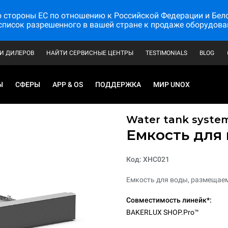
стороны ЕС по отношению к Российской Федерации и Белору
список разрешенного в вашей стране к продаже оборудова
И ДИЛЕРОВ
НАЙТИ СЕРВИСНЫЕ ЦЕНТРЫ
TESTIMONIALS
BLOG
Ы
СФЕРЫ
APP & OS
ПОДДЕРЖКА
МИР UNOX
Water tank syste
Емкость для
Код: XHC021
Емкость для воды, размещаем
Совместимость линейк*:
BAKERLUX SHOP.Pro™