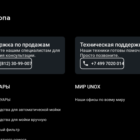
опа
ржка по продажам
Техническая поддерж
те нашим специалистам для
Наши техники готовы помоч
ия консультации.
Просто позвоните.
 (812) 30-99-007
+7 499 7020 014
УАРЫ
МИР UNOX
СУАРЫ
Наши офисы по всему миру
дства для автоматической мойки
дства для мойки вручную
ый фильтр
атного осмоса