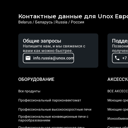
Контактные данные для Unox Евр
Belarus / Беларусь | Russia / Россия
Общие запросы
Подде
Напишите нам, и мы свяжемся с
Позвони
вами как можно быстрее.
получен
info.russia@unox.com
+7
ОБОРУДОВАНИЕ
АКСЕСС
Все продукты
ВСЕ АКСЕС
Профессиональный пароконвектомат
Моющие сре
Профессиональные высокоскоростные печи
Моющие сре
Профессиональные конвекционные печи с
Ионообменн
парообразованием
Профессиональная конвекционная печь
Система обр