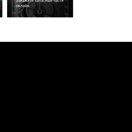
Закажите запасные части
онлайн.
а