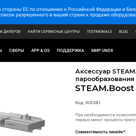
стороны ЕС по отношению к Российской Федерации и Белору
список разрешенного в вашей стране к продаже оборудова
И ДИЛЕРОВ
НАЙТИ СЕРВИСНЫЕ ЦЕНТРЫ
TESTIMONIALS
BLOG
Ы
СФЕРЫ
APP & OS
ПОДДЕРЖКА
МИР UNOX
Аксессуар STEAM
парообразования
STEAM.Boost
Код: XUC081
При необходимости позволяет
первых минут процесса приго
Совместимость линейк*: