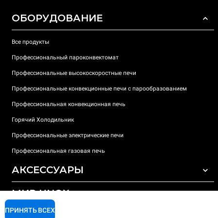
ОБОРУДОВАНИЕ
Все продукты
Профессиональный пароконвектомат
Профессиональные высокоскоростные печи
Профессиональные конвекционные печи с парообразованием
Профессиональная конвекционная печь
Горячий Холодильник
Профессиональные электрические печи
Профессиональная газовая печь
АКСЕССУАРЫ
МИР UNOX
ВСЕ АКСЕССУАРЫ
Моющие средства для автоматической мойки
ПРИНЯТЬ ВСЕХ
ПОДДЕРЖКА
Наши офисы по всему миру