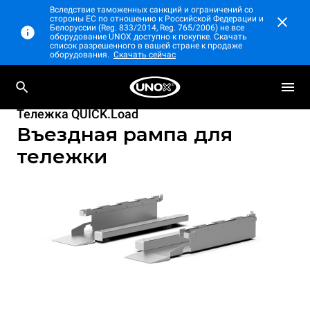
Вследствие таможенных санкций и ограничений со
стороны ЕС по отношению к Российской Федерации и
Белоруссии (Reg. 833/2014, Reg. 765/2006) не все
оборудование UNOX доступно к покупке. Скачать
список разрешенного в вашей стране к продаже
оборудования.
Скачать сейчас
Тележка QUICK.Load
Въездная рампа для
тележки