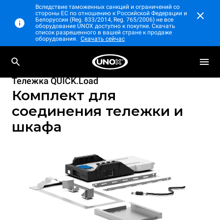
Вследствие таможенных санкций и ограничений со
стороны ЕС по отношению к Российской Федерации и
Белоруссии (Reg. 833/2014, Reg. 765/2006) не все
оборудование UNOX доступно к покупке. Скачать
список разрешенного в вашей стране к продаже
оборудования.
Скачать сейчас
Тележка QUICK.Load
Комплект для
соединения тележки и
шкафа