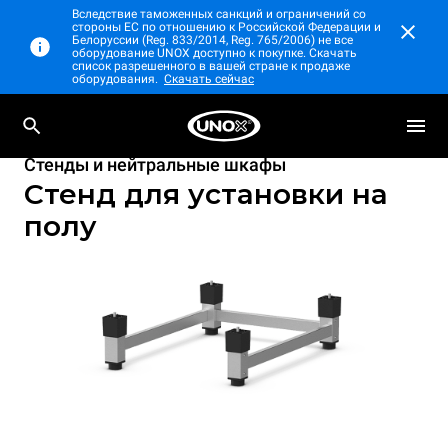
Вследствие таможенных санкций и ограничений со
стороны ЕС по отношению к Российской Федерации и
Белоруссии (Reg. 833/2014, Reg. 765/2006) не все
оборудование UNOX доступно к покупке. Скачать
список разрешенного в вашей стране к продаже
оборудования.
Скачать сейчас
Стенды и нейтральные шкафы
Стенд для установки на
полу