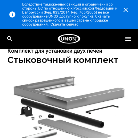
Вследствие таможенных санкций и ограничений со
стороны ЕС по отношению к Российской Федерации и
Белоруссии (Reg. 833/2014, Reg. 765/2006) не все
оборудование UNOX доступно к покупке. Скачать
список разрешенного в вашей стране к продаже
оборудования.
Скачать сейчас
Комплект для установки двух печей
Стыковочный комплект