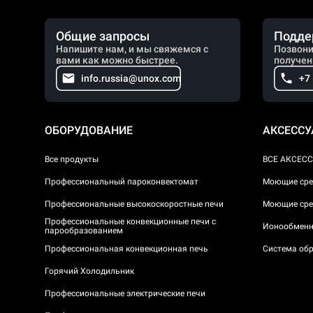
Общие запросы
Подде
Напишите нам, и мы свяжемся с
Позвони
вами как можно быстрее.
получен
info.russia@unox.com
+7
ОБОРУДОВАНИЕ
АКСЕСС
Все продукты
ВСЕ АКСЕС
Профессиональный пароконвектомат
Моющие сре
Профессиональные высокоскоростные печи
Моющие сре
Профессиональные конвекционные печи с
Ионообменн
парообразованием
Профессиональная конвекционная печь
Система обр
Горячий Холодильник
Профессиональные электрические печи