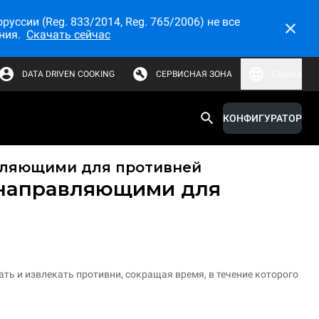
ссии (Reg. 833/2014, Reg. 765/2006) не все
ния.
Скачать сейчас
DATA DRIVEN COOKING
СЕРВИСНАЯ ЗОНА
Европа
КОНФИГУРАТОР
вляющими для противней
 направляющими для
ть и извлекать противни, сокращая время, в течение которого