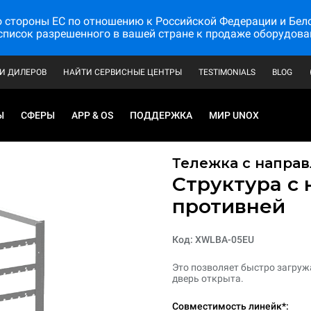
стороны ЕС по отношению к Российской Федерации и Белору
список разрешенного в вашей стране к продаже оборудова
И ДИЛЕРОВ
НАЙТИ СЕРВИСНЫЕ ЦЕНТРЫ
TESTIMONIALS
BLOG
Ы
СФЕРЫ
APP & OS
ПОДДЕРЖКА
МИР UNOX
Тележка с напра
Структура с
противней
Код: XWLBA-05EU
Это позволяет быстро загружа
дверь открыта.
Совместимость линейк*: