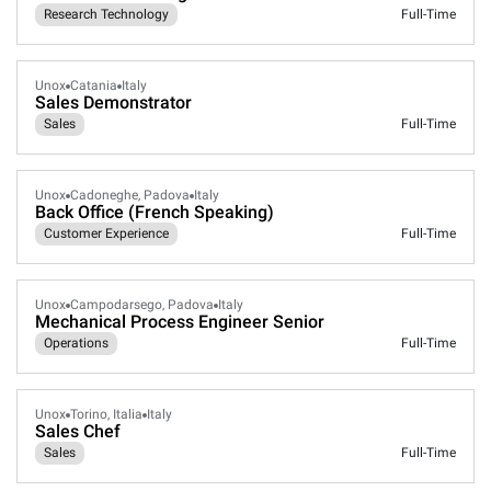
Research Technology
Full-Time
Unox
Catania
Italy
Sales Demonstrator
Sales
Full-Time
Unox
Cadoneghe, Padova
Italy
Back Office (French Speaking)
Customer Experience
Full-Time
Unox
Campodarsego, Padova
Italy
Mechanical Process Engineer Senior
Operations
Full-Time
Unox
Torino, Italia
Italy
Sales Chef
Sales
Full-Time