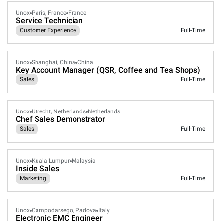
Unox
Paris, France
France
Service Technician
Customer Experience
Full-Time
Unox
Shanghai, China
China
Key Account Manager (QSR, Coffee and Tea Shops)
Sales
Full-Time
Unox
Utrecht, Netherlands
Netherlands
Chef Sales Demonstrator
Sales
Full-Time
Unox
Kuala Lumpur
Malaysia
Inside Sales
Marketing
Full-Time
Unox
Campodarsego, Padova
Italy
Electronic EMC Engineer