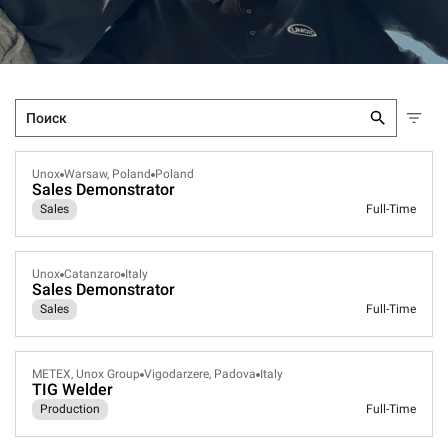
Unox
Warsaw, Poland
Poland
Sales Demonstrator
Sales
Full-Time
Unox
Catanzaro
Italy
Sales Demonstrator
Sales
Full-Time
METEX, Unox Group
Vigodarzere, Padova
Italy
TIG Welder
Production
Full-Time