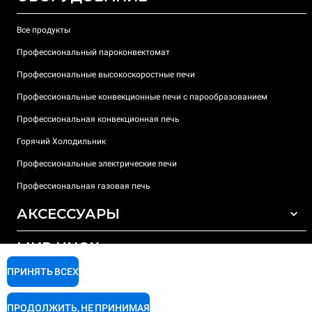
Все продукты
Профессиональный пароконвектомат
Профессиональные высокоскоростные печи
Профессиональные конвекционные печи с парообразованием
Профессиональная конвекционная печь
Горячий Холодильник
Профессиональные электрические печи
Профессиональная газовая печь
АКСЕССУАРЫ
МИР UNOX
ВСЕ АКСЕССУАРЫ
Моющие средства для автоматической мойки
ПРИНЯТЬ ВСЕХ
ПОДДЕРЖКА
Наши офисы по всему миру
Моющие средства для мойки вручную
ПРОДОЛЖИТЬ, НЕ ПРИНИМАЯ