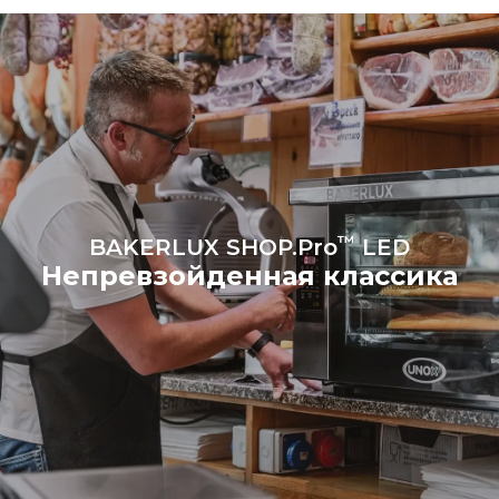
производимые печью.
Косвенные выбросы
зависят от
энергетического микса
сети, к которой она
подключена; последние
могут быть устранены
путем выбора покупки
энергии, производимой из
возобновляемых
источников.
Greenhouse
Gas Protocol
™
BAKERLUX SHOP.Pro
LED
Непревзойденная классика