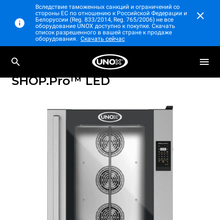
Вследствие таможенных санкций и ограничений со
стороны ЕС по отношению к Российской Федерации и
Белоруссии (Reg. 833/2014, Reg. 765/2006) не все
оборудование UNOX доступно к покупке. Скачать
список разрешенного в вашей стране к продаже
оборудования.
Скачать сейчас
Профессиональные конвекционные печи с
BAKERLUX
парообразованием
SHOP.Pro™
LED