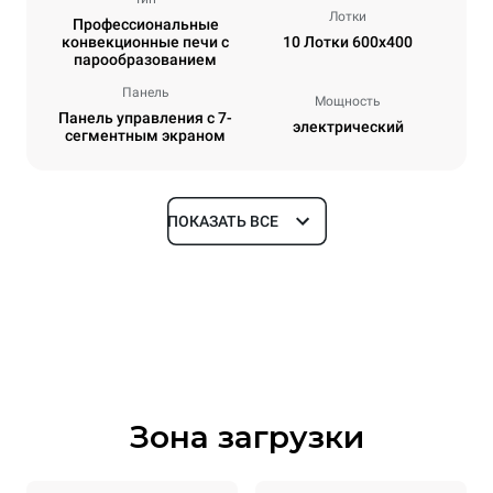
Лотки
Профессиональные
конвекционные печи с
10 Лотки 600x400
парообразованием
Панель
Мощность
Панель управления с 7-
электрический
сегментным экраном
ПОКАЗАТЬ ВСЕ
Размеры
Ширина
Глубина
800 mm
811 mm
Высота
Масса
952 mm
96 kg
Зона загрузки
Спецификации противней
Количество уровней
Размер противня