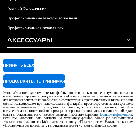
Горячий Холодильник
Профессиональные электрические печи
Профессиональная газовая печь
АКСЕССУАРЫ
МИР UNOX
ВСЕ АКСЕССУАРЫ
Моющие средства для автоматической мойки
ПРИНЯТЬ ВСЕХ
ПОДДЕРЖКА
Наши офисы по всему миру
Моющие средства для мойки вручную
ПРОДОЛЖИТЬ, НЕ ПРИНИМАЯ
Ионообменный фильтр
Гарантия Unox
Этот сайт использует технические файлы cookie и, только после получения согласия
Система обратного осмоса
Найти дилеров
пользователя, профилирующие файлы cookie или другие инструменты отслеживания
для отправки рекламных сообщений в соответствии с предпочтениями, выраженными
Найти сервисные центры
самим пользователем при использовании функций и просмотре сети и / или для цель
анализа и мониторинга поведения посетителей, в том числе третьих лиц. Для
AI Content Disclaimer
Privacy policy
Cookie policy
получения дополнительной информации и персонализации ваших предпочтений, даже
если вы отказываетесь от своего согласия, посетите страницу
Больше информации
.
Авторское право 2026 UNOX S.p.A. Все права защищены. Рег. Imp.
Если вы намерены дать согласие на установку файлов cookie (за исключением
Падуя, № 04230750285 - REA Padova 372835 - Капитал. Soc. 5.000.000 €
технических файлов cookie), нажмите кнопку «Принять все». Нажав на кнопку
«Продолжить без принятия», вы отказываетесь от установки файлов cookie.
iv - P.IVA / CF 04230750285 - IT WEEE Reg. No. IT08020000000377