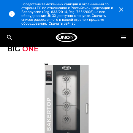
Вследствие таможенных санкций и ограничений со
стороны ЕС по отношению к Российской Федерации и
Белоруссии (Reg. 833/2014, Reg. 765/2006) не все
оборудование UNOX доступно к покупке. Скачать
список разрешенного в вашей стране к продаже
оборудования.
Скачать сейчас
Профессиональный пароконвектомат с
BAKERTOP MIND.Maps™
тележкой
BIG
ONE