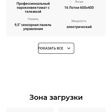
Лотки
Профессиональный
пароконвектомат с
16 Лотки 600x400
тележкой
Панель
Мощность
9,5" сенсорная панель
электрический
управления
ПОКАЗАТЬ ВСЕ
Размеры
Ширина
Глубина
892 mm
925 mm
Высота
Масса
1875 mm
262 kg
Зона загрузки
Спецификации противней
Количество уровней
Размер противня
16
600x400