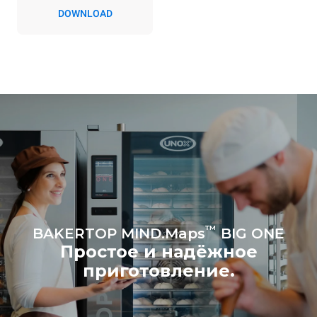
Косвенные выбросы
DOWNLOAD
зависят от
энергетического микса
сети, к которой она
подключена; последние
могут быть устранены
путем выбора покупки
энергии, производимой из
возобновляемых
источников.
Greenhouse
Gas Protocol
™
BAKERTOP MIND.Maps
BIG ONE
Простое и надёжное
приготовление.