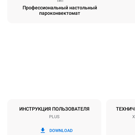
Тип
Профессиональный настольный
пароконвектомат
Размеры
Ширина
860 mm
Масса
148 kg
Спецификации противней
Количество 
10
ИНСТРУКЦИЯ ПОЛЬЗОВАТЕЛЯ
ТЕХНИЧ
PLUS
X
Мощность
Напряжение
380-415V 3
DOWNLOAD