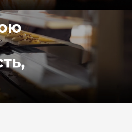
вою
ть,