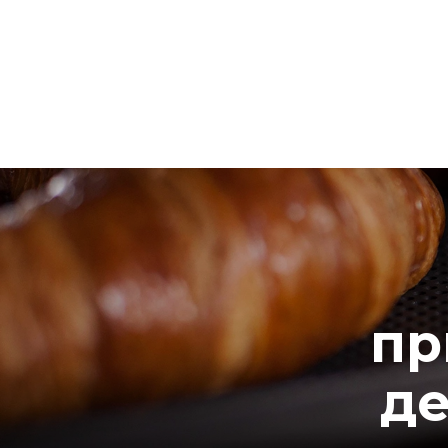
пр
де