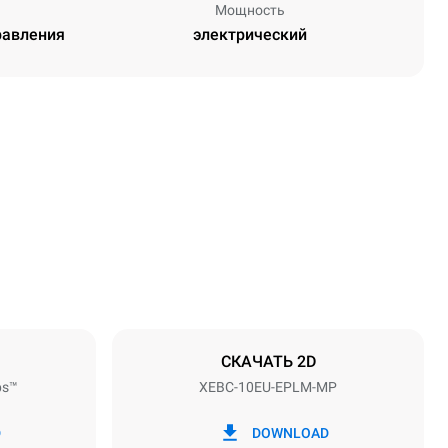
Мощность
равления
электрический
Высота
1162 mm
Расстояние между лотками
80 mm
СКАЧАТЬ 2D
ps™
XEBC-10EU-EPLM-MP
Частота
50 / 60 Hz
D
DOWNLOAD