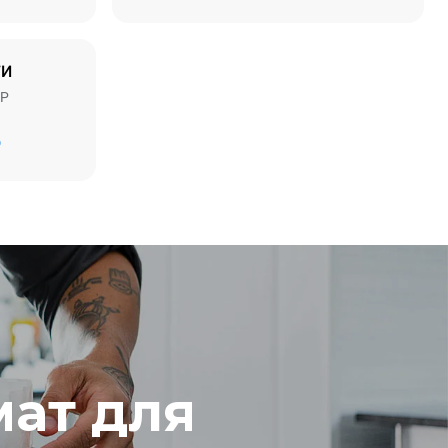
ТИ
MP
Рассчитано с учетом ежедневного
использования печи (300 дней в году):
D
8 средних загрузок круассанов
ямые
ью.
 от
 к которой
могут быть
купки
.
ат для