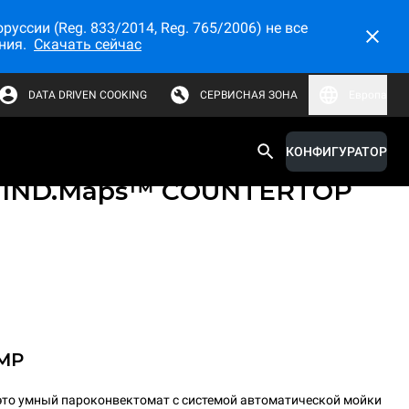
ссии (Reg. 833/2014, Reg. 765/2006) не все
ния.
Скачать сейчас
DATA DRIVEN COOKING
СЕРВИСНАЯ ЗОНА
Европа
КОНФИГУРАТОР
й настольный пароконвектомат
IND.Maps™ COUNTERTOP
MP
то умный пароконвектомат с системой автоматической мойки