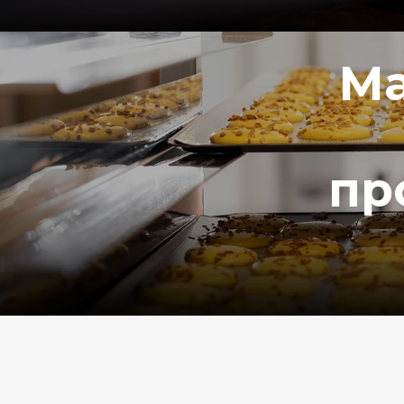
Ма
пр