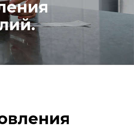
ления
лий.
овления