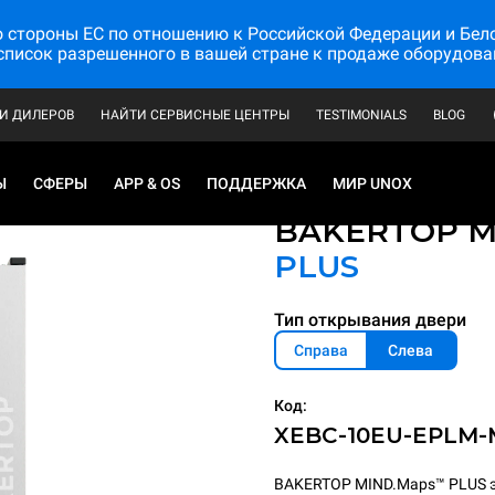
стороны ЕС по отношению к Российской Федерации и Белору
список разрешенного в вашей стране к продаже оборудова
И ДИЛЕРОВ
НАЙТИ СЕРВИСНЫЕ ЦЕНТРЫ
TESTIMONIALS
BLOG
Ы
СФЕРЫ
APP & OS
ПОДДЕРЖКА
МИР UNOX
Профессиональны
BAKERTOP M
PLUS
Тип открывания двери
Справа
Слева
Код:
XEBC-10EU-EPLM-
BAKERTOP MIND.Maps™ PLUS э