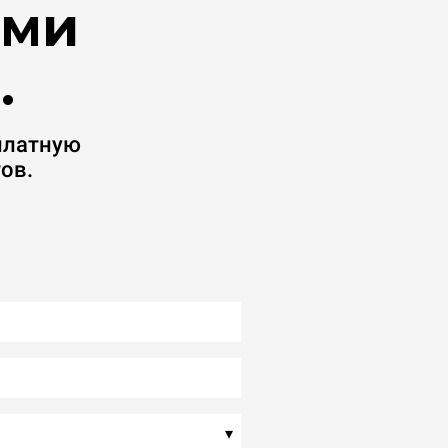
ими
.
платную
ов.
▾