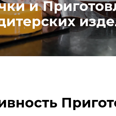
чки и Приготов
дитерских изде
ивность Пригот