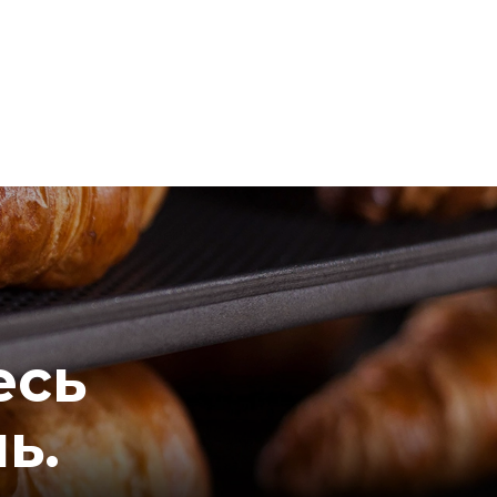
есь
нь.