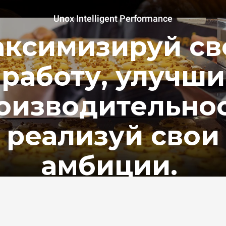
Unox Intelligent Performance
ксимизируй с
работу, улучши
оизводительнос
реализуй свои
амбиции.