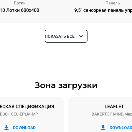
Лотки
Панель
10 Лотки 600x400
9,5" сенсорная панель уп
ПОКАЗАТЬ ВСЕ
Глубина
967 mm
Зона загрузки
уровней
Размер противня
600x400
ЕСКАЯ СПЕЦИФИКАЦИЯ
LEAFLET
EBC-10EU-EPLM-MP
BAKERTOP MIND.Ma
Příkon
N~ / 220-240V 3~
21,3 kW / 21,3 kW
DOWNLOAD
DOWNLOA