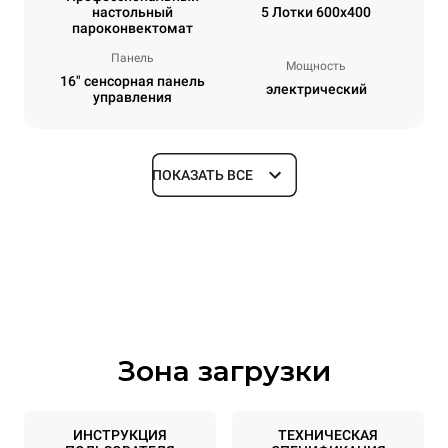
настольный
5 Лотки 600x400
пароконвектомат
Панель
Мощность
16" сенсорная панель
электрический
управления
ПОКАЗАТЬ ВСЕ
Размеры
Ширина
Глубина
860 mm
1018 mm
Высота
Масса
789 mm
100 kg
Зона загрузки
Спецификации противней
Количество уровней
Размер противня
5
600x400
ИНСТРУКЦИЯ
ТЕХНИЧЕСКАЯ