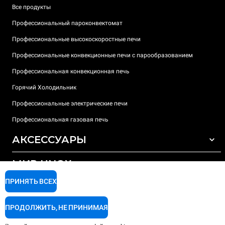
Все продукты
Профессиональный пароконвектомат
Профессиональные высокоскоростные печи
Профессиональные конвекционные печи с парообразованием
Профессиональная конвекционная печь
Горячий Холодильник
Профессиональные электрические печи
Профессиональная газовая печь
АКСЕССУАРЫ
МИР UNOX
ВСЕ АКСЕССУАРЫ
Моющие средства для автоматической мойки
ПРИНЯТЬ ВСЕХ
ПОДДЕРЖКА
Наши офисы по всему миру
Моющие средства для мойки вручную
ПРОДОЛЖИТЬ, НЕ ПРИНИМАЯ
Ионообменный фильтр
Гарантия Unox