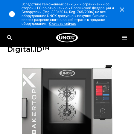
Вследствие таможенных санкций и ограничений со
стороны ЕС по отношению к Российской Федерации и
Белоруссии (Reg. 833/2014, Reg. 765/2006) не все
оборудование UNOX доступно к покупке. Скачать
список разрешенного в вашей стране к продаже
оборудования.
Скачать сейчас
Профессиональный настольный
BAKERTOP-X™
пароконвектомат
Digital.ID™