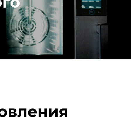
ого
овления