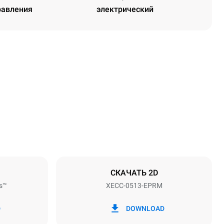
равления
электрический
Высота
649 mm
Расстояние между лотками
67 mm
СКАЧАТЬ 2D
s™
XECC-0513-EPRM
Частота
50 / 60 Hz
D
DOWNLOAD