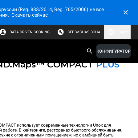
ссии (Reg. 833/2014, Reg. 765/2006) не все
ния.
Скачать сейчас
DATA DRIVEN COOKING
СЕРВИСНАЯ ЗОНА
Европа
КОНФИГУРАТОР
й настольный пароконвектомат
ND.Maps™ COMPACT
PLUS
MPACT использует современные технологии Unox для
 работе. В кейтеринге, ресторанах быстрого обслуживания,
 кухне с ограниченным помещением, но c амбицией быть