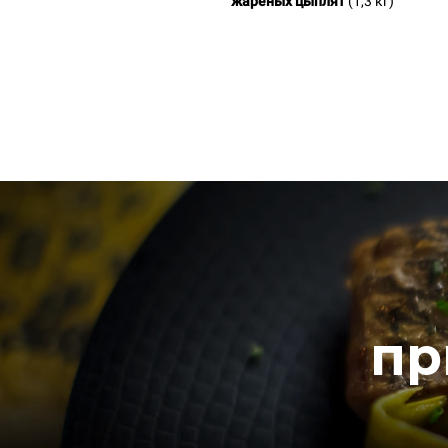
жареных цыплят
(1,3 кг)
пр