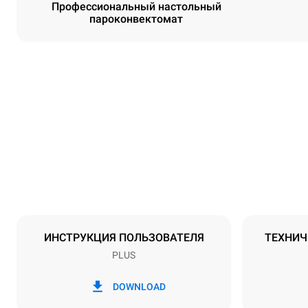
Профессиональный настольный
пароконвектомат
Размеры
Ширина
535 mm
Масса
68 kg
Спецификации противней
Количество 
5
ИНСТРУКЦИЯ ПОЛЬЗОВАТЕЛЯ
ТЕХНИЧ
PLUS
Мощность
Напряжение
380-415V 3N
DOWNLOAD
1N~