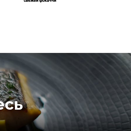
свежей фокаччи
есь