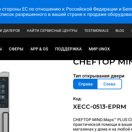
стороны ЕС по отношению к Российской Федерации и Белору
список разрешенного в вашей стране к продаже оборудова
И ДИЛЕРОВ
НАЙТИ СЕРВИСНЫЕ ЦЕНТРЫ
TESTIMONIALS
BLOG
Ы
СФЕРЫ
APP & OS
ПОДДЕРЖКА
МИР UNOX
Профессиональны
CHEFTOP MI
Тип открывания двери
Справа
Слева
Код:
XECC-0513-EPRM
CHEFTOP MIND.Maps™ PLUS CO
практической помощи в вашей
магазинах у дома и на любой