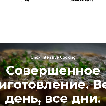
блюд
слоеного теста
Unox Intensive Cooking
Совершенное
иготовление. В
день, все дни.