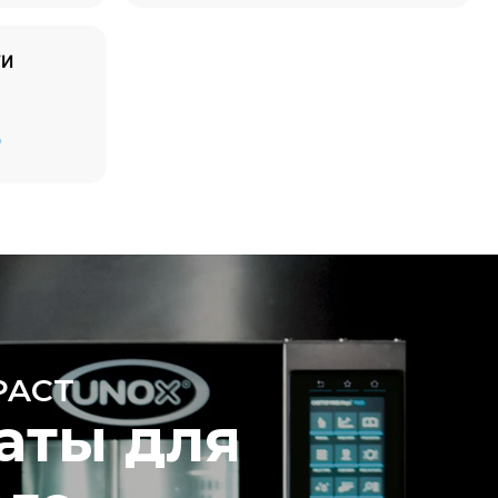
ТИ
Рассчитано с учетом ежедневного
D
использования печи (300 дней в году):
6 неполных загрузок жареных цыплят
(загрузка 20%)
ямые
1 полная загрузка жареного картофеля
ью.
3 полные загрузки блюд на пару
 от
2 часа работы пустой печи при 180 °C
 к которой
могут быть
купки
.
PACT
аты для