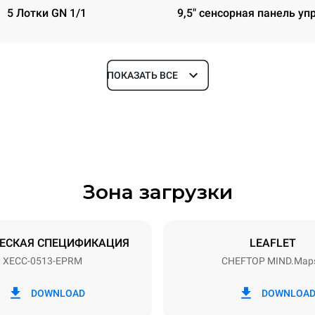
5 Лотки GN 1/1
9,5" сенсорная панель уп
ПОКАЗАТЬ ВСЕ
Глубина
872 mm
Зона загрузки
уровней
Размер противня
GN 1/1
ЕСКАЯ СПЕЦИФИКАЦИЯ
LEAFLET
XECC-0513-EPRM
CHEFTOP MIND.Map
Příkon
~ / 220-240V 3~ / 220-240V
9,4 kW / 9,4 kW / 9,4 kW
DOWNLOAD
DOWNLOA