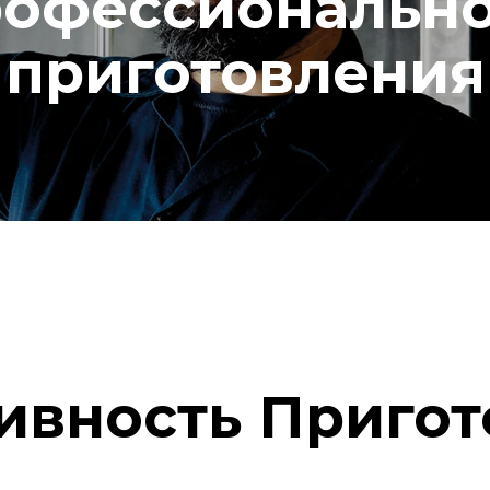
офессиональн
приготовления
ивность Пригот