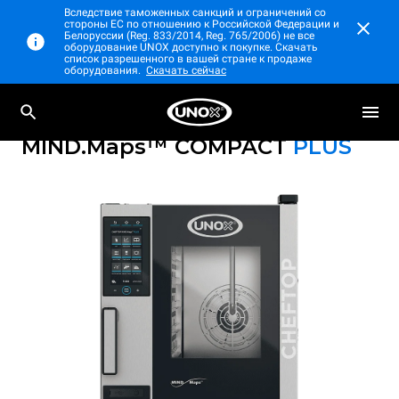
Вследствие таможенных санкций и ограничений со
стороны ЕС по отношению к Российской Федерации и
Белоруссии (Reg. 833/2014, Reg. 765/2006) не все
оборудование UNOX доступно к покупке. Скачать
список разрешенного в вашей стране к продаже
оборудования.
Скачать сейчас
Профессиональный настольный
CHEFTOP
пароконвектомат
MIND.Maps™ COMPACT
PLUS