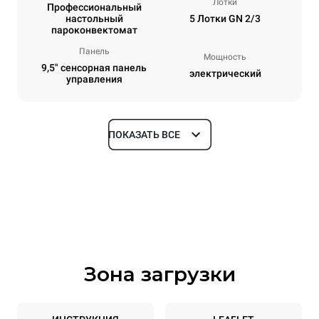
Лотки
Профессиональный
настольный
5 Лотки GN 2/3
пароконвектомат
Панель
Мощность
9,5" сенсорная панель
электрический
управления
ПОКАЗАТЬ ВСЕ
Размеры
Ширина
Глубина
535 mm
672 mm
Высота
Масса
649 mm
58 kg
Зона загрузки
Спецификации противней
Количество уровней
Размер противня
5
GN 2/3