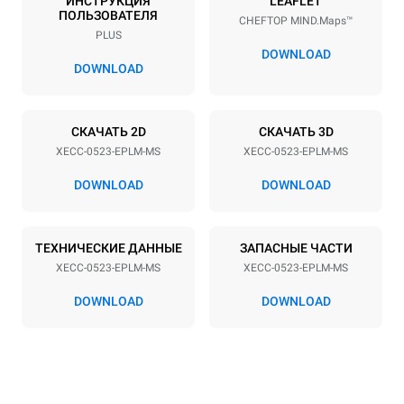
ИНСТРУКЦИЯ
LEAFLET
ПОЛЬЗОВАТЕЛЯ
CHEFTOP MIND.Maps™
Расстояние между лотками
PLUS
67 mm
DOWNLOAD
DOWNLOAD
Мощность
СКАЧАТЬ 2D
СКАЧАТЬ 3D
Напряжение
Příkon
XECC-0523-EPLM-MS
XECC-0523-EPLM-MS
380-415V 3N~ / 220-240V
5,15 kW
3~ / 220-240V 1N~
DOWNLOAD
DOWNLOAD
Частота
Тип вилки
50 / 60 Hz
НЕ ВКЛЮЧЕНО
ТЕХНИЧЕСКИЕ ДАННЫЕ
ЗАПАСНЫЕ ЧАСТИ
XECC-0523-EPLM-MS
XECC-0523-EPLM-MS
*
Потребление в квт·ч и выбросы co2
DOWNLOAD
DOWNLOAD
Потребление в кВт·ч
Выбросы CO2
17,1 кВт·ч/день
0 Кг CO2/день
Оценка включает только
прямые выбросы,
производимые печью.