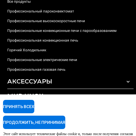
Все продукты
Профессиональный пароконвектомат
Профессиональные высокоскоростные печи
Профессиональные конвекционные печи с парообразованием
Профессиональная конвекционная печь
Горячий Холодильник
Профессиональные электрические печи
Профессиональная газовая печь
АКСЕССУАРЫ
МИР UNOX
ВСЕ АКСЕССУАРЫ
Моющие средства для автоматической мойки
ПРИНЯТЬ ВСЕХ
ПОДДЕРЖКА
Наши офисы по всему миру
Моющие средства для мойки вручную
ПРОДОЛЖИТЬ, НЕ ПРИНИМАЯ
Ионообменный фильтр
Гарантия Unox
Этот сайт использует технические файлы cookie и, только после получения согласия
Система обратного осмоса
Найти дилеров