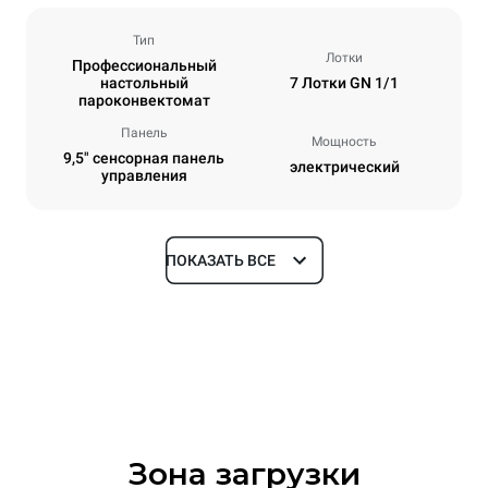
Тип
Лотки
Профессиональный
настольный
7 Лотки GN 1/1
пароконвектомат
Панель
Мощность
9,5" сенсорная панель
электрический
управления
ПОКАЗАТЬ ВСЕ
Размеры
Ширина
Глубина
750 mm
783 mm
Высота
Масса
843 mm
86 kg
Зона загрузки
Спецификации противней