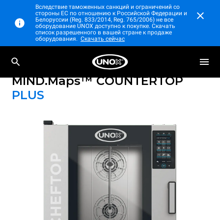
Вследствие таможенных санкций и ограничений со
стороны ЕС по отношению к Российской Федерации и
Белоруссии (Reg. 833/2014, Reg. 765/2006) не все
оборудование UNOX доступно к покупке. Скачать
список разрешенного в вашей стране к продаже
оборудования.
Скачать сейчас
Профессиональный настольный
CHEFTOP
пароконвектомат
MIND.Maps™ COUNTERTOP
PLUS