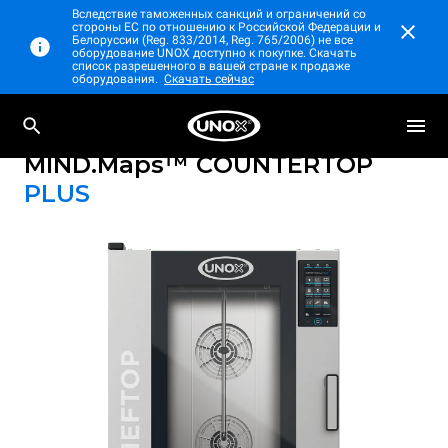
Вследствие таможенных санкций и ограничений со
стороны ЕС по отношению к Российской Федерации и
Белоруссии (Reg. 833/2014, Reg. 765/2006) не все
оборудование UNOX доступно к покупке. Скачать
список разрешенного в вашей стране к продаже
оборудования.
Скачать сейчас
Профессиональный настольный
CHEFTOP
пароконвектомат
MIND.Maps™ COUNTERTOP
PLUS