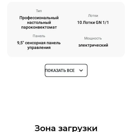
Тип
Лотки
Профессиональный
настольный
10 Лотки GN 1/1
пароконвектомат
Панель
Мощность
9,5" сенсорная панель
электрический
управления
ПОКАЗАТЬ ВСЕ
Размеры
Ширина
Глубина
750 mm
783 mm
Высота
Масса
1010 mm
98 kg
Зона загрузки
Спецификации противней