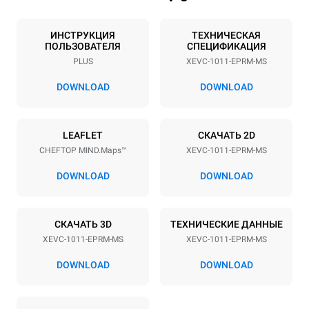
Количество уровней
Размер противня
10
GN 1/1
ИНСТРУКЦИЯ
ТЕХНИЧЕСКАЯ
ПОЛЬЗОВАТЕЛЯ
СПЕЦИФИКАЦИЯ
Расстояние между лотками
PLUS
XEVC-1011-EPRM-MS
67 mm
DOWNLOAD
DOWNLOAD
Мощность
LEAFLET
СКАЧАТЬ 2D
Напряжение
Příkon
CHEFTOP MIND.Maps™
XEVC-1011-EPRM-MS
380-415V 3N~ / 220-240V
18,5 kW
3~
DOWNLOAD
DOWNLOAD
Частота
Тип вилки
50 / 60 Hz
НЕ ВКЛЮЧЕНО
СКАЧАТЬ 3D
ТЕХНИЧЕСКИЕ ДАННЫЕ
XEVC-1011-EPRM-MS
XEVC-1011-EPRM-MS
*
Потребление в квт·ч и выбросы co2
DOWNLOAD
DOWNLOAD
Потребление в кВт·ч
Выбросы CO2
36,6 кВт·ч/день
0 Кг CO2/день