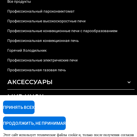
Все продукты
Профессиональный пароконвектомат
Профессиональные высокоскоростные печи
Профессиональные конвекционные печи с парообразованием
Профессиональная конвекционная печь
Горячий Холодильник
Профессиональные электрические печи
Профессиональная газовая печь
АКСЕССУАРЫ
МИР UNOX
ВСЕ АКСЕССУАРЫ
Моющие средства для автоматической мойки
ПРИНЯТЬ ВСЕХ
ПОДДЕРЖКА
Наши офисы по всему миру
Моющие средства для мойки вручную
ПРОДОЛЖИТЬ, НЕ ПРИНИМАЯ
Ионообменный фильтр
Гарантия Unox
Этот сайт использует технические файлы cookie и, только после получения согласия
Система обратного осмоса
Найти дилеров