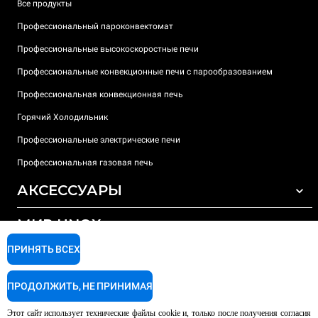
Все продукты
Профессиональный пароконвектомат
Профессиональные высокоскоростные печи
Профессиональные конвекционные печи с парообразованием
Профессиональная конвекционная печь
Горячий Холодильник
Профессиональные электрические печи
Профессиональная газовая печь
АКСЕССУАРЫ
МИР UNOX
ВСЕ АКСЕССУАРЫ
Моющие средства для автоматической мойки
ПРИНЯТЬ ВСЕХ
ПОДДЕРЖКА
Наши офисы по всему миру
Моющие средства для мойки вручную
ПРОДОЛЖИТЬ, НЕ ПРИНИМАЯ
Ионообменный фильтр
Гарантия Unox
Этот сайт использует технические файлы cookie и, только после получения согласия
Система обратного осмоса
Найти дилеров