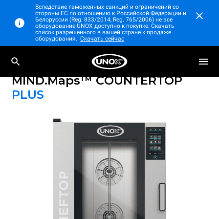
Вследствие таможенных санкций и ограничений со
стороны ЕС по отношению к Российской Федерации и
Белоруссии (Reg. 833/2014, Reg. 765/2006) не все
оборудование UNOX доступно к покупке. Скачать
список разрешенного в вашей стране к продаже
оборудования.
Скачать сейчас
Профессиональный настольный
CHEFTOP
пароконвектомат
MIND.Maps™ COUNTERTOP
PLUS