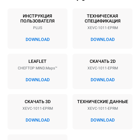
Количество уровней
Размер противня
10
GN 1/1
ИНСТРУКЦИЯ
ТЕХНИЧЕСКАЯ
ПОЛЬЗОВАТЕЛЯ
СПЕЦИФИКАЦИЯ
Расстояние между лотками
PLUS
XEVC-1011-EPRM
67 mm
DOWNLOAD
DOWNLOAD
Мощность
LEAFLET
СКАЧАТЬ 2D
Напряжение
Příkon
CHEFTOP MIND.Maps™
XEVC-1011-EPRM
380-415V 3N~ / 220-240V
18,8 kW / 18,8 kW / 18,8
3~
kW
DOWNLOAD
DOWNLOAD
Частота
Тип вилки
50 / 60 Hz
X | ✓
СКАЧАТЬ 3D
ТЕХНИЧЕСКИЕ ДАННЫЕ
XEVC-1011-EPRM
XEVC-1011-EPRM
*
Потребление в квт·ч и выбросы co2
DOWNLOAD
DOWNLOAD
Потребление в кВт·ч
Выбросы CO2
36,6 кВт·ч/день
0 Кг CO2/день