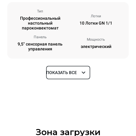
Тип
Лотки
Профессиональный
настольный
10 Лотки GN 1/1
пароконвектомат
Панель
Мощность
9,5" сенсорная панель
электрический
управления
ПОКАЗАТЬ ВСЕ
Размеры
Ширина
Глубина
750 mm
783 mm
Высота
Масса
1010 mm
98 kg
Зона загрузки
Спецификации противней