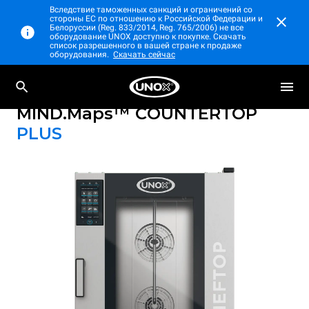
Вследствие таможенных санкций и ограничений со
стороны ЕС по отношению к Российской Федерации и
Белоруссии (Reg. 833/2014, Reg. 765/2006) не все
оборудование UNOX доступно к покупке. Скачать
список разрешенного в вашей стране к продаже
оборудования.
Скачать сейчас
Профессиональный настольный
CHEFTOP
пароконвектомат
MIND.Maps™ COUNTERTOP
PLUS