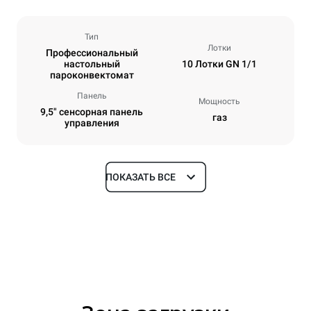
Тип
Лотки
Профессиональный
настольный
10 Лотки GN 1/1
пароконвектомат
Панель
Мощность
9,5" сенсорная панель
газ
управления
ПОКАЗАТЬ ВСЕ
Размеры
Ширина
Глубина
750 mm
783 mm
Высота
Масса
1010 mm
117 kg