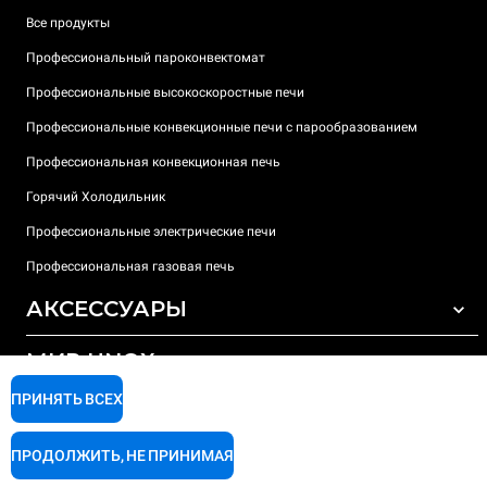
Все продукты
Профессиональный пароконвектомат
Профессиональные высокоскоростные печи
Профессиональные конвекционные печи с парообразованием
Профессиональная конвекционная печь
Горячий Холодильник
Профессиональные электрические печи
Профессиональная газовая печь
АКСЕССУАРЫ
МИР UNOX
ВСЕ АКСЕССУАРЫ
Моющие средства для автоматической мойки
ПРИНЯТЬ ВСЕХ
ПОДДЕРЖКА
Наши офисы по всему миру
Моющие средства для мойки вручную
ПРОДОЛЖИТЬ, НЕ ПРИНИМАЯ
Ионообменный фильтр
Гарантия Unox