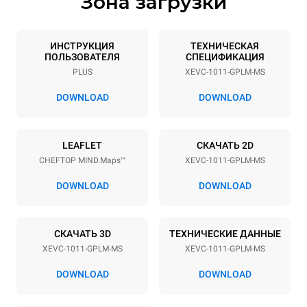
Зона загрузки
Спецификации противней
Количество уровней
Размер противня
10
GN 1/1
ИНСТРУКЦИЯ
ТЕХНИЧЕСКАЯ
ПОЛЬЗОВАТЕЛЯ
СПЕЦИФИКАЦИЯ
Расстояние между лотками
PLUS
XEVC-1011-GPLM-MS
67 mm
DOWNLOAD
DOWNLOAD
Мощность
LEAFLET
СКАЧАТЬ 2D
Напряжение
Příkon
CHEFTOP MIND.Maps™
XEVC-1011-GPLM-MS
220-240V 1N~
1 kW
DOWNLOAD
DOWNLOAD
Частота
Мощность газ
50 Hz
22 kW
Тип вилки
СКАЧАТЬ 3D
ТЕХНИЧЕСКИЕ ДАННЫЕ
Schuko | ✓
XEVC-1011-GPLM-MS
XEVC-1011-GPLM-MS
DOWNLOAD
DOWNLOAD
*
Потребление в квт·ч и выбросы co2