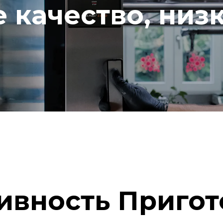
 качество, низк
ивность Пригот