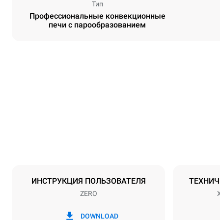
Тип
Профессиональные конвекционные
печи с парообразованием
Размеры
Ширина
750 mm
Масса
61 kg
Спецификации противней
Количество 
5
ИНСТРУКЦИЯ ПОЛЬЗОВАТЕЛЯ
ТЕХНИЧ
ZERO
Мощность
Напряжение
380-415V 3N
DOWNLOAD