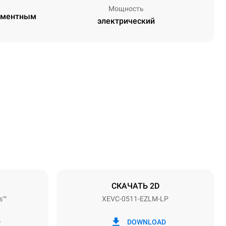
Мощность
егментным
электрический
Высота
675 mm
Расстояние между лотками
67 mm
СКАЧАТЬ 2D
s™
XEVC-0511-EZLM-LP
Частота
50 / 60 Hz
D
DOWNLOAD