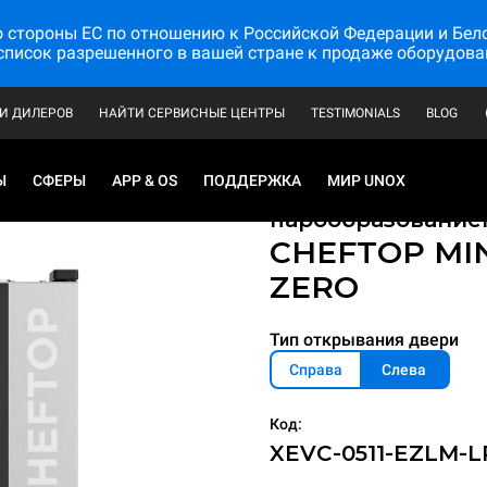
стороны ЕС по отношению к Российской Федерации и Белору
список разрешенного в вашей стране к продаже оборудова
И ДИЛЕРОВ
НАЙТИ СЕРВИСНЫЕ ЦЕНТРЫ
TESTIMONIALS
BLOG
Ы
СФЕРЫ
APP & OS
ПОДДЕРЖКА
МИР UNOX
Профессиональны
парообразование
CHEFTOP MI
ZERO
Тип открывания двери
Справа
Слева
Код:
XEVC-0511-EZLM-L