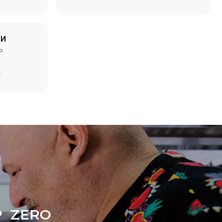
ТИ
P
D
ямые
ью.
 от
 к которой
могут быть
купки
.
 ZERO