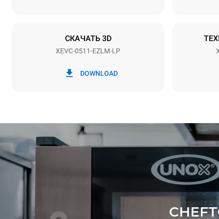
1N~
Тип вилки
НЕ ВКЛЮЧ
СКАЧАТЬ 3D
ТЕХ
XEVC-0511-EZLM-LP
*
Потребление в квт·ч и выбросы co2
Потребление 
DOWNLOAD
28,8 кВт·ч/
CHEFT