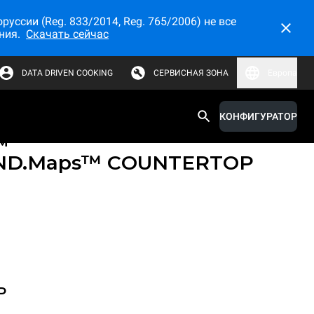
ссии (Reg. 833/2014, Reg. 765/2006) не все
ния.
Скачать сейчас
DATA DRIVEN COOKING
СЕРВИСНАЯ ЗОНА
Европа
КОНФИГУРАТОР
е конвекционные печи с
м
ND.Maps™ COUNTERTOP
P