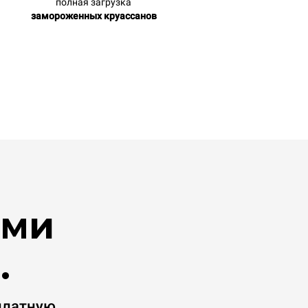
полная загрузка
замороженных круассанов
ими
.
платную