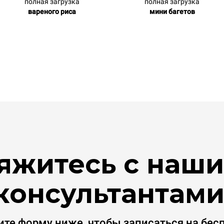
полная загрузка
полная загрузка
вареного риса
мини багетов
яжитесь с наш
консультантами
ите форму ниже, чтобы записаться на бес