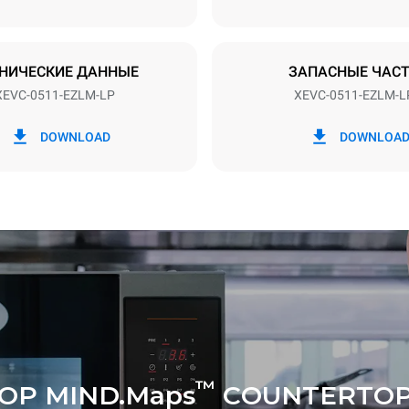
ЕНО
НИЧЕСКИЕ ДАННЫЕ
ЗАПАСНЫЕ ЧАС
XEVC-0511-EZLM-LP
XEVC-0511-EZLM-L
в кВт·ч
Выбросы CO2
DOWNLOAD
DOWNLOA
день
0 Кг CO2/день
Оценка включает только пр
выбросы, производимые печ
Косвенные выбросы зависят
энергетического микса сети,
она подключена; последние 
устранены путем выбора по
энергии, производимой из
возобновляемых источников
™
OP MIND.Maps
COUNTERTOP