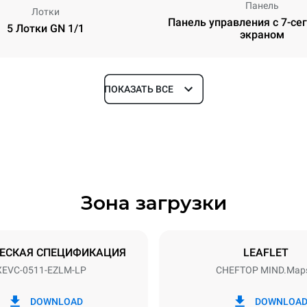
Панель
Лотки
Панель управления с 7-с
5 Лотки GN 1/1
экраном
ПОКАЗАТЬ ВСЕ
Глубина
783 mm
Зона загрузки
уровней
Размер противня
GN 1/1
ЕСКАЯ СПЕЦИФИКАЦИЯ
LEAFLET
XEVC-0511-EZLM-LP
CHEFTOP MIND.Map
Příkon
~ / 220-240V 3~ / 220-240V
7 kW
DOWNLOAD
DOWNLOA