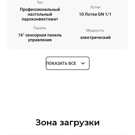
Тип
Лотки
Профессиональный
настольный
10 Лотки GN 1/1
пароконвектомат
Панель
Мощность
16" сенсорная панель
электрический
управления
ПОКАЗАТЬ ВСЕ
Размеры
Ширина
Глубина
750 mm
841 mm
Высота
Масса
1069 mm
132 kg
Зона загрузки
Спецификации противней
Количество уровней
Размер противня