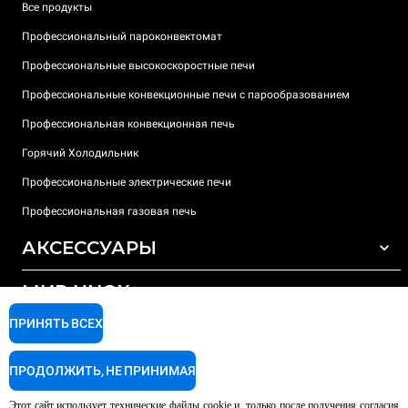
Все продукты
Профессиональный пароконвектомат
Профессиональные высокоскоростные печи
Профессиональные конвекционные печи с парообразованием
Профессиональная конвекционная печь
Горячий Холодильник
Профессиональные электрические печи
Профессиональная газовая печь
АКСЕССУАРЫ
МИР UNOX
ВСЕ АКСЕССУАРЫ
Моющие средства для автоматической мойки
ПРИНЯТЬ ВСЕХ
ПОДДЕРЖКА
Наши офисы по всему миру
Моющие средства для мойки вручную
ПРОДОЛЖИТЬ, НЕ ПРИНИМАЯ
Ионообменный фильтр
Гарантия Unox
Этот сайт использует технические файлы cookie и, только после получения согласия