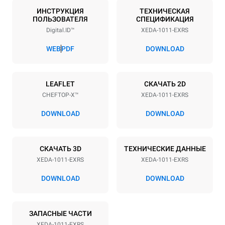
10
GN 1/1
ИНСТРУКЦИЯ
ТЕХНИЧЕСКАЯ
ПОЛЬЗОВАТЕЛЯ
СПЕЦИФИКАЦИЯ
Расстояние между лотками
Digital.ID™
XEDA-1011-EXRS
67 mm
WEB
PDF
DOWNLOAD
Мощность
LEAFLET
СКАЧАТЬ 2D
Напряжение
Příkon
CHEFTOP-X™
XEDA-1011-EXRS
380-415V 3N~ / 220-240V
19,6 kW
3~
DOWNLOAD
DOWNLOAD
Частота
Тип вилки
50 / 60 Hz
НЕ ВКЛЮЧЕНО
СКАЧАТЬ 3D
ТЕХНИЧЕСКИЕ ДАННЫЕ
XEDA-1011-EXRS
XEDA-1011-EXRS
*
Потребление в квт·ч и выбросы co2
DOWNLOAD
DOWNLOAD
Потребление в кВт·ч
Выбросы CO2
38,8 кВт·ч/день
0 Кг CO2/день
ЗАПАСНЫЕ ЧАСТИ
Оценка включает только
прямые выбросы,
XEDA-1011-EXRS