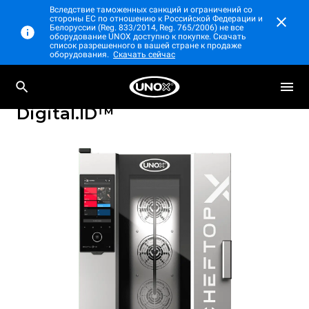
Вследствие таможенных санкций и ограничений со
стороны ЕС по отношению к Российской Федерации и
Белоруссии (Reg. 833/2014, Reg. 765/2006) не все
оборудование UNOX доступно к покупке. Скачать
список разрешенного в вашей стране к продаже
оборудования.
Скачать сейчас
Профессиональный настольный
CHEFTOP-X™
пароконвектомат
Digital.ID™