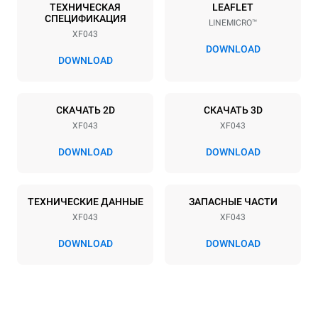
4
600x400
ТЕХНИЧЕСКАЯ
LEAFLET
СПЕЦИФИКАЦИЯ
LINEMICRO™
Расстояние между лотками
XF043
70 mm
DOWNLOAD
DOWNLOAD
Мощность
СКАЧАТЬ 2D
СКАЧАТЬ 3D
Напряжение
Příkon
XF043
XF043
380-415V 3N~ / 220-240V
5,3 kW
3~ / 220-240V 1~
DOWNLOAD
DOWNLOAD
Частота
Тип вилки
50 Hz
НЕ ВКЛЮЧЕНО
ТЕХНИЧЕСКИЕ ДАННЫЕ
ЗАПАСНЫЕ ЧАСТИ
XF043
XF043
DOWNLOAD
DOWNLOAD