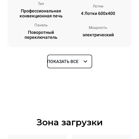
Тип
Лотки
Профессиональная
4 Лотки 600x400
конвекционная печь
Панель
Мощность
Поворотный
электрический
переключатель
ПОКАЗАТЬ ВСЕ
Размеры
Ширина
Глубина
800 mm
707 mm
Высота
Масса
472 mm
44 kg
Зона загрузки
Спецификации противней
Количество уровней
Размер противня