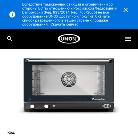
Вследствие таможенных санкций и ограничений со
стороны ЕС по отношению к Российской Федерации и
Белоруссии (Reg. 833/2014, Reg. 765/2006) не все
оборудование UNOX доступно к покупке. Скачать
список разрешенного в вашей стране к продаже
оборудования.
Скачать сейчас
Профессиональная конвекционная
LINEMICRO™
MANUAL
печь
Код: