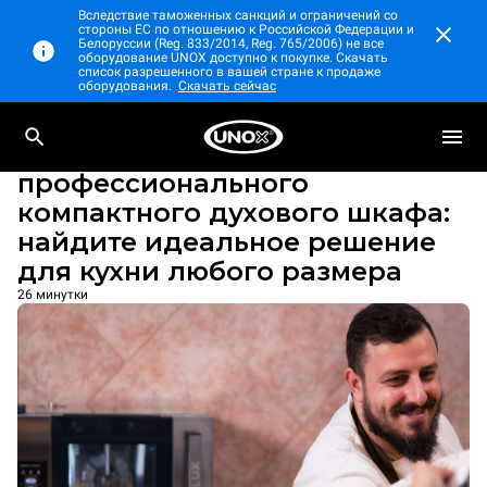
Вследствие таможенных санкций и ограничений со
стороны ЕС по отношению к Российской Федерации и
Белоруссии (Reg. 833/2014, Reg. 765/2006) не все
оборудование UNOX доступно к покупке. Скачать
список разрешенного в вашей стране к продаже
оборудования.
Скачать сейчас
Unox Blog
Выбор лучшего
профессионального
компактного духового шкафа:
найдите идеальное решение
для кухни любого размера
26 минутки