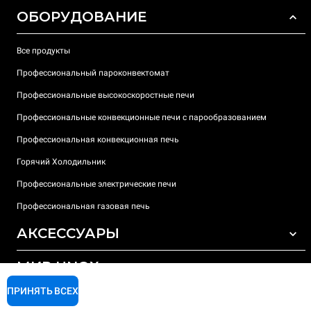
ОБОРУДОВАНИЕ
Все продукты
Профессиональный пароконвектомат
Профессиональные высокоскоростные печи
Профессиональные конвекционные печи с парообразованием
Профессиональная конвекционная печь
Горячий Холодильник
Профессиональные электрические печи
Профессиональная газовая печь
АКСЕССУАРЫ
МИР UNOX
ВСЕ АКСЕССУАРЫ
Моющие средства для автоматической мойки
ПРИНЯТЬ ВСЕХ
ПОДДЕРЖКА
Наши офисы по всему миру