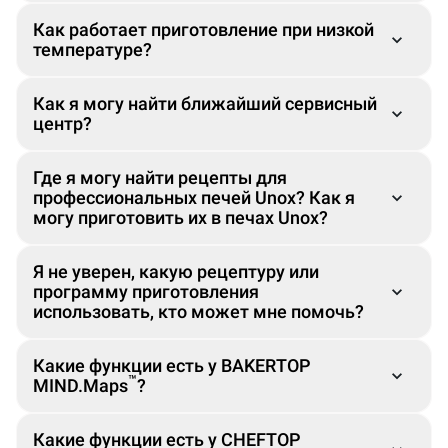
Как работает приготовление при низкой
температуре?
Unox Casa
®
Как я могу найти ближайший сервисный
™
центр?
™
™
Где я могу найти рецепты для
профессиональных печей Unox? Как я
могу приготовить их в печах Unox?
Я не уверен, какую рецептуру или
программу приготовления
™
использовать, кто может мне помочь?
Какие функции есть у BAKERTOP
™
MIND.Maps
?
®
Data Driven Cooking
™
Corporate Chefs
Какие функции есть у CHEFTOP
Corporate Chef