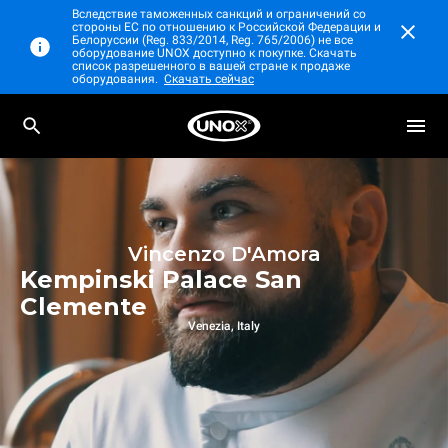
Вследствие таможенных санкций и ограничений со
стороны ЕС по отношению к Российской Федерации и
Белоруссии (Reg. 833/2014, Reg. 765/2006) не все
оборудование UNOX доступно к покупке. Скачать
список разрешенного в вашей стране к продаже
оборудования.
Скачать сейчас
Vincenzo D'Amora
Kempinski Palace San
Clemente
Venezia, Italy