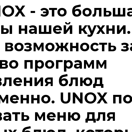
OX - это больш
ы нашей кухни.
 возможность з
во программ
вления блюд
менно. UNOX по
вать меню для