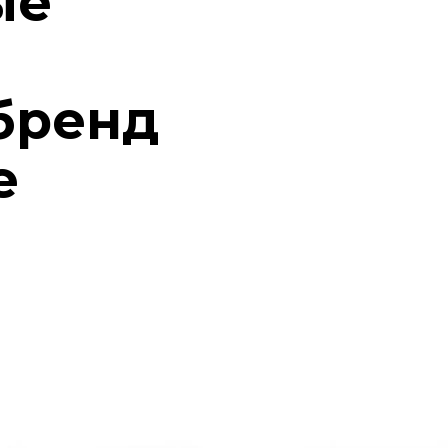
ые
бренд
е