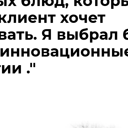
ых блюд, котор
клиент хочет
ать. Я выбрал 
 инновационны
ии ."