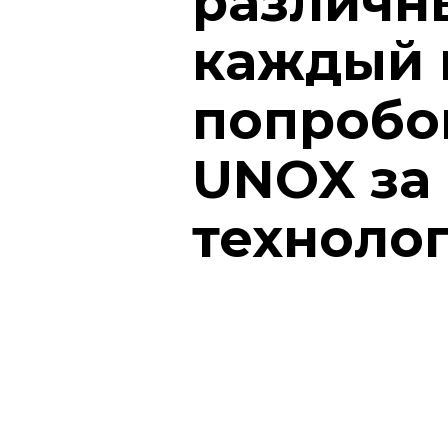
различн
каждый 
попробов
UNOX за
технолог