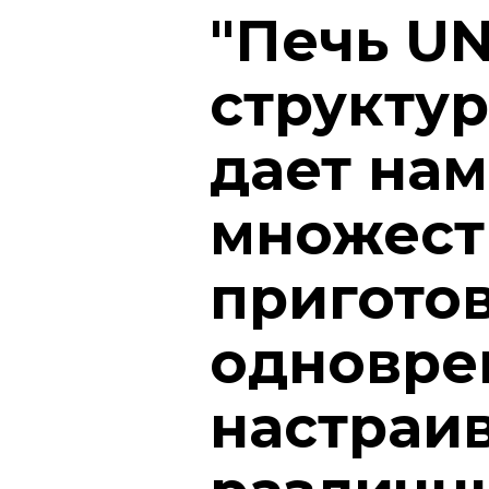
"Печь UN
структур
дает нам
множест
пригото
одновре
настраи