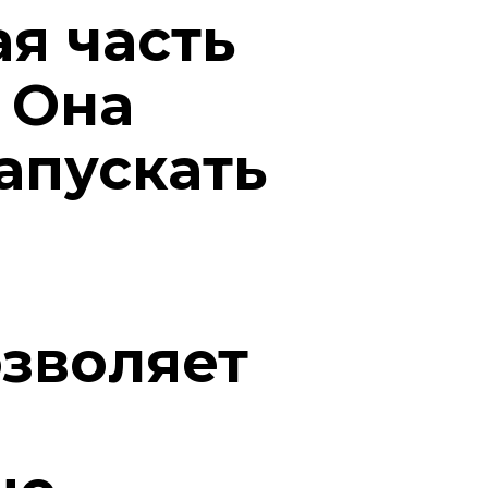
ая часть
 Она
апускать
зволяет