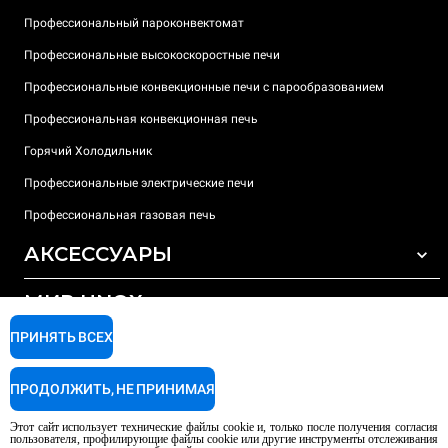
Профессиональный пароконвектомат
Профессиональные высокоскоростные печи
Профессиональные конвекционные печи с парообразованием
Профессиональная конвекционная печь
Горячий Холодильник
Профессиональные электрические печи
Профессиональная газовая печь
АКСЕССУАРЫ
МИР UNOX
ВСЕ АКСЕССУАРЫ
Моющие средства для автоматической мойки
ПРИНЯТЬ ВСЕХ
ПОДДЕРЖКА
Наши офисы по всему миру
Моющие средства для мойки вручную
ПРОДОЛЖИТЬ, НЕ ПРИНИМАЯ
Ионообменный фильтр
Гарантия Unox
Этот сайт использует технические файлы cookie и, только после получения согласия
Система обратного осмоса
Найти дилеров
пользователя, профилирующие файлы cookie или другие инструменты отслеживания