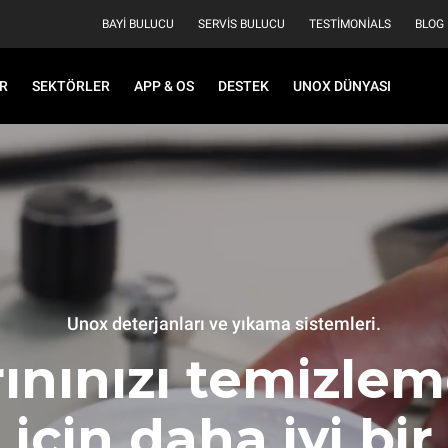
BAYI BULUCU
SERVIS BULUCU
TESTIMONIALS
BLOG
R
SEKTÖRLER
APP & OS
DESTEK
UNOX DÜNYASI
Unox deterjanları ve yıkama sistemleri.
rınınızı temizle
için daha iyi bir