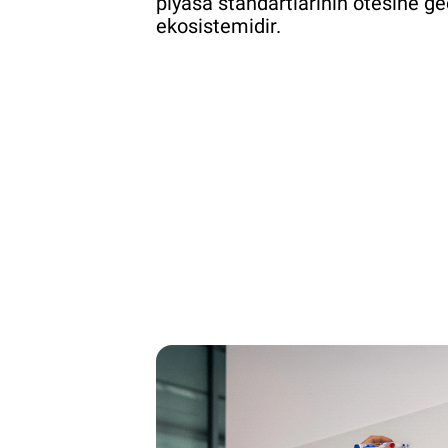
piyasa standartlarının ötesine ge
ekosistemidir.