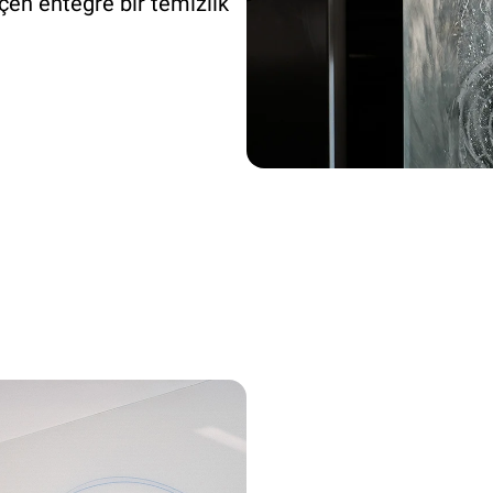
çen entegre bir temizlik