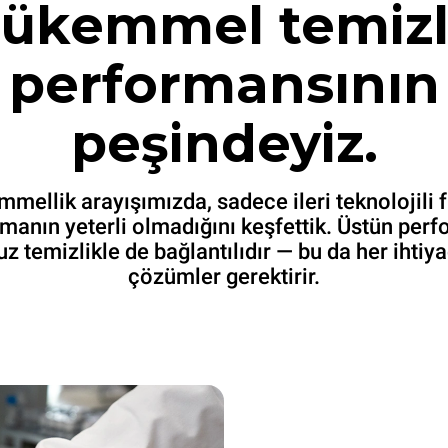
ükemmel temizl
performansının
peşindeyiz.
mellik arayışımızda, sadece ileri teknolojili fı
manın yeterli olmadığını keşfettik. Üstün per
z temizlikle de bağlantılıdır — bu da her ihtiy
çözümler gerektirir.