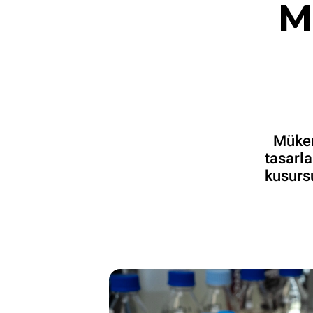
M
Mükem
tasarla
kusursu