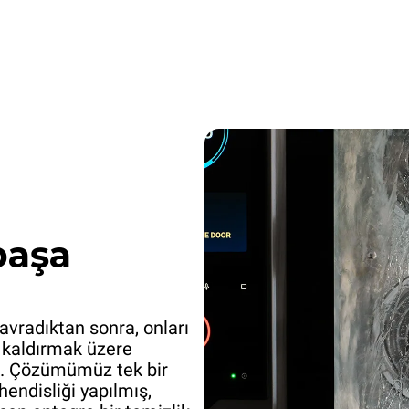
başa
avradıktan sonra, onları
n kaldırmak üzere
ik. Çözümümüz tek bir
endisliği yapılmış,