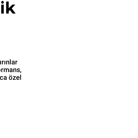
ik
rınlar
formans,
aca özel