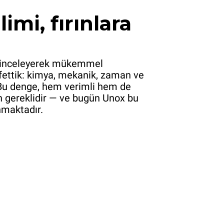
limi, fırınlara
i inceleyerek mükemmel
fettik: kimya, mekanik, zaman ve
. Bu denge, hem verimli hem de
çin gereklidir — ve bugün Unox bu
nmaktadır.