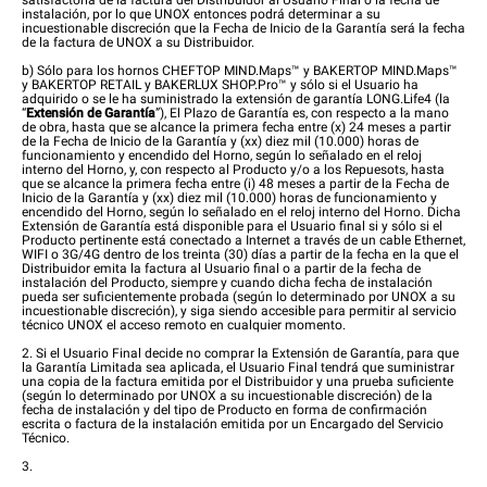
satisfactoria de la factura del Distribuidor al Usuario Final o la fecha de
instalación, por lo que UNOX entonces podrá determinar a su
incuestionable discreción que la Fecha de Inicio de la Garantía será la fecha
de la factura de UNOX a su Distribuidor.
b) Sólo para los hornos CHEFTOP MIND.Maps™ y BAKERTOP MIND.Maps™
y BAKERTOP RETAIL y BAKERLUX SHOP.Pro™ y sólo si el Usuario ha
adquirido o se le ha suministrado la extensión de garantía LONG.Life4 (la
“
Extensión de Garantía
”), El Plazo de Garantía es, con respecto a la mano
de obra, hasta que se alcance la primera fecha entre (x) 24 meses a partir
de la Fecha de Inicio de la Garantía y (xx) diez mil (10.000) horas de
funcionamiento y encendido del Horno, según lo señalado en el reloj
interno del Horno, y, con respecto al Producto y/o a los Repuesots, hasta
que se alcance la primera fecha entre (i) 48 meses a partir de la Fecha de
Inicio de la Garantía y (xx) diez mil (10.000) horas de funcionamiento y
encendido del Horno, según lo señalado en el reloj interno del Horno. Dicha
Extensión de Garantía está disponible para el Usuario final si y sólo si el
Producto pertinente está conectado a Internet a través de un cable Ethernet,
WIFI o 3G/4G dentro de los treinta (30) días a partir de la fecha en la que el
Distribuidor emita la factura al Usuario final o a partir de la fecha de
instalación del Producto, siempre y cuando dicha fecha de instalación
pueda ser suficientemente probada (según lo determinado por UNOX a su
incuestionable discreción), y siga siendo accesible para permitir al servicio
técnico UNOX el acceso remoto en cualquier momento.
2. Si el Usuario Final decide no comprar la Extensión de Garantía, para que
la Garantía Limitada sea aplicada, el Usuario Final tendrá que suministrar
una copia de la factura emitida por el Distribuidor y una prueba suficiente
(según lo determinado por UNOX a su incuestionable discreción) de la
fecha de instalación y del tipo de Producto en forma de confirmación
escrita o factura de la instalación emitida por un Encargado del Servicio
Técnico.
3.