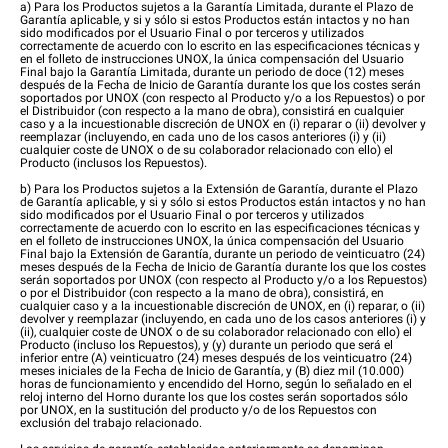
a) Para los Productos sujetos a la Garantía Limitada, durante el Plazo de
Garantía aplicable, y si y sólo si estos Productos están intactos y no han
sido modificados por el Usuario Final o por terceros y utilizados
correctamente de acuerdo con lo escrito en las especificaciones técnicas y
en el folleto de instrucciones UNOX, la única compensación del Usuario
Final bajo la Garantía Limitada, durante un periodo de doce (12) meses
después de la Fecha de Inicio de Garantía durante los que los costes serán
soportados por UNOX (con respecto al Producto y/o a los Repuestos) o por
el Distribuidor (con respecto a la mano de obra), consistirá en cualquier
caso y a la incuestionable discreción de UNOX en (i) reparar o (ii) devolver y
reemplazar (incluyendo, en cada uno de los casos anteriores (i) y (ii)
cualquier coste de UNOX o de su colaborador relacionado con ello) el
Producto (inclusos los Repuestos).
b) Para los Productos sujetos a la Extensión de Garantía, durante el Plazo
de Garantía aplicable, y si y sólo si estos Productos están intactos y no han
sido modificados por el Usuario Final o por terceros y utilizados
correctamente de acuerdo con lo escrito en las especificaciones técnicas y
en el folleto de instrucciones UNOX, la única compensación del Usuario
Final bajo la Extensión de Garantía, durante un periodo de veinticuatro (24)
meses después de la Fecha de Inicio de Garantía durante los que los costes
serán soportados por UNOX (con respecto al Producto y/o a los Repuestos)
o por el Distribuidor (con respecto a la mano de obra), consistirá, en
cualquier caso y a la incuestionable discreción de UNOX, en (i) reparar, o (ii)
devolver y reemplazar (incluyendo, en cada uno de los casos anteriores (i) y
(ii), cualquier coste de UNOX o de su colaborador relacionado con ello) el
Producto (incluso los Repuestos), y (y) durante un periodo que será el
inferior entre (A) veinticuatro (24) meses después de los veinticuatro (24)
meses iniciales de la Fecha de Inicio de Garantía, y (B) diez mil (10.000)
horas de funcionamiento y encendido del Horno, según lo señalado en el
reloj interno del Horno durante los que los costes serán soportados sólo
por UNOX, en la sustitución del producto y/o de los Repuestos con
exclusión del trabajo relacionado.