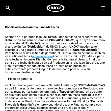
Condiciones de Garantía Limitada UNOX
Además de la garantía legal del Distribuidor detallada en el contracto de
Distribución, los usuarios finales (“
Usuarios Finales
”) que hayan comprado
un aparato (el “
Producto
”) de un distribuidor autorizado o un socio de
distribución (un “
Distribuidor
”) de UNOX S.p.A. (“
UNOX
”) pueden tener
derecho a una garantía limitada del fabricante (la “
Garantía Limitada
”).
Para beneficiar de ese tipo de garantía, el usuario final tiene que suscribirse
en el sitio de UNOX (
www.unox.com
) dentro de los treinta (30) días a partir
de la fecha en la que el Distribuidor emita la factura al Usuario final o a
partir de la fecha de instalación del Producto en la localización del Usuario
Final, siempre y cuando dicha fecha de instalación pueda ser
suficientemente probada (según lo determinado por UNOX a su
incuestionable discreción).
1. Plazo de garantía
a) El periodo de garantía para la Garantía Limitada (el “
Plazo de Garantía
”)
es de 12 meses, tanto para la mano de obra, como para el Producto o sus
partes (esas partes serán denominadas “
Repuestos
” de aquí en adelante),
en cualquier caso hasta que se alcance la primera fecha entre (i) la fecha
de emisión de la factura del Distribuidor al Usuario final y (ii) la fecha de la
instalación del Producto en la localización del Usuario Final (la “
Fecha de
Inicio de la Garantía
”), siempre y cuando el Usuario Final no cumpla con
proporcionarle a UNOX, sobre solicitud, una prueba adicional y