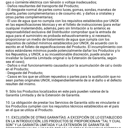
gas o corriente eléctrica con tensión o voltaje inadecuados;
- Daños resultantes del transporte del Producto;
- El desgaste normal de partes como luces, gomas, sondas, manetas de
puerta, partes complementarias o de cosumo etc. y daños a cristales y
otras partes complementarias;
- El uso de agua que no cumpla con los requisitos establecidos por UNOX
en las especificaciones técnicas y en el folleto de instrucciones (para evitar
cualquier malentendido, además, pero sin limitación a lo anterior, es
responsabilidad exclusiva del Distribuidor comprobar que la entrada de
agua para el suministro es probada exhaustivamente y, si necesario,
proporcionar un medio de tratamiento de agua que cumpla con los
requisitos de calidad mínimos establecidos por UNOX, de acuerdo con lo
escrito en el folleto de especificaciones del Producto. El incumplimiento con
estos estándares mínimos puede potencialmente dañar los Productos y/o
los Repuestos, y UNOX, a su incuestionable discreción, puede anular e
invalidar la Garantía Limitada original o la Extensión de Garantía, según
sea el caso);
- Daños o mal funcionamiento causados por la acumulación de cal u óxido
en el Producto;
- Desgaste del Producto;
- Casos en los que se utilicen repuestos o partes para la sustitución que no
sean partes originales UNOX, independientemente de si el daño o el defecto
resulten del mismo.
9. Sólo los Productos localizados en este país pueden valerse de la
Garantía Limitada y de la Extensión de Garantía.
10. La obligación de prestar los Servicios de Garantía sólo es vinculante si
los Productos cumplen con los requisitos técnicos establecidos en el país
en el que se utiliza el Producto.
11. EXCLUSIÓN DE OTRAS GARANTÍAS. A EXCEPCIÓN DE LO ESTABLECIDO
EN LA INTRODUCCIÓN, LOS PRODUCTOS SE PROPORCIONAN “TAL Y CUAL
SON” Y LA GARANTÍA LIMITADA Y LA EXTENSIÓN DE GARANTÍA SE