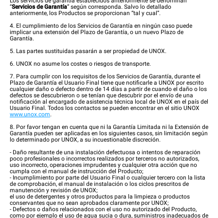
Los servicios de garantía establecidos anteriormente se denominan
“
Servicios de Garantía
” según corresponda. Salvo lo detallado
anteriormente, los Productos se proporcionan “tal y cual”.
4. El cumplimiento de los Servicios de Garantía en ningún caso puede
implicar una extensión del Plazo de Garantía, o un nuevo Plazo de
Garantía.
5. Las partes sustituidas pasarán a ser propiedad de UNOX.
6. UNOX no asume los costes o riesgos de transporte.
7. Para cumplir con los requisitos de los Servicios de Garantía, durante el
Plazo de Garantía el Usuario Final tiene que notificarle a UNOX por escrito
cualquier daño o defecto dentro de 14 días a partir de cuando el daño o los
defectos se descubrieron o se tenían que descubrir por el envío de una
notificación al encargado de asistencia técnica local de UNOX en el país del
Usuario Final. Todos los contactos se pueden encontrar en el sitio UNOX
www.unox.com
.
8. Por favor tengan en cuenta que ni la Garantía Limitada ni la Extensión de
Garantía pueden ser aplicadas en los siguientes casos, sin limitación según
lo determinado por UNOX, a su incuestionable discreción.
- Daño resultante de una instalación defectuosa o intentos de reparación
poco profesionales o incorrectos realizados por terceros no autorizados,
uso incorrecto, operaciones imprudentes y cualquier otra acción que no
cumpla con el manual de instrucción del Producto;
- Incumplimiento por parte del Usuario Final o cualquier tercero con la lista
de comprobación, el manual de instalación o los ciclos prescritos de
manutención y revisión de UNOX;
el uso de detergentes y otros productos para la limpieza o productos
conservantes que no sean aprobados claramente por UNOX;
- Defectos o daños relacionados con el uso no autorizado del Producto,
como por ejemplo el uso de agua sucia o dura, suministros inadecuados de