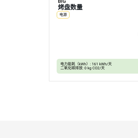
BIG
烤盘数量
电源
电力能耗（kWh）: 161 kWh/天
二氧化碳排放: 0 kg CO2/天
XEVL-2021-DPRS
万能蒸烤箱
CHEFTOP MIND.Maps™
BIG
烤盘数量