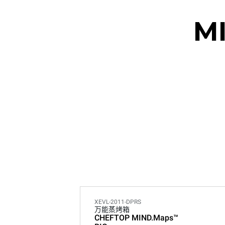
M
XEVL-2011-DPRS
万能蒸烤箱
CHEFTOP MIND.Maps™