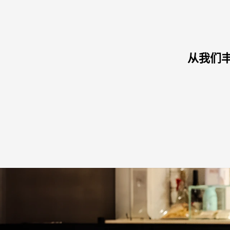
电源
从我们丰
电力能耗（kWh）: 308 kWh/天
二氧化碳排放: 0 kg CO2/天