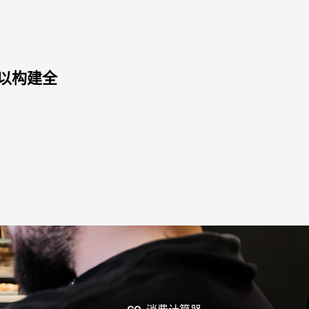
电源
电压仅限 380-415V 3N~
 以构建全
电力能耗（kWh）: 308 kWh/天
二氧化碳排放: 0 kg CO2/天