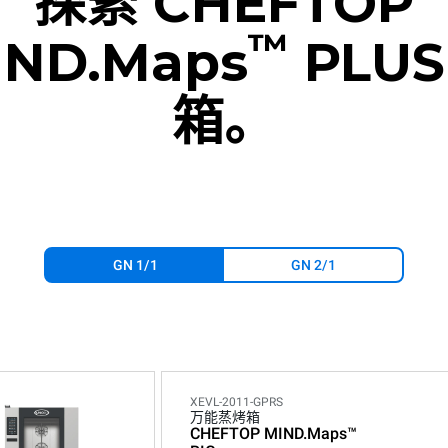
探索 CHEFTOP
™
IND.Maps
PLUS
箱。
GN 1/1
GN 2/1
XEVL-2011-GPRS
万能蒸烤箱
CHEFTOP MIND.Maps™