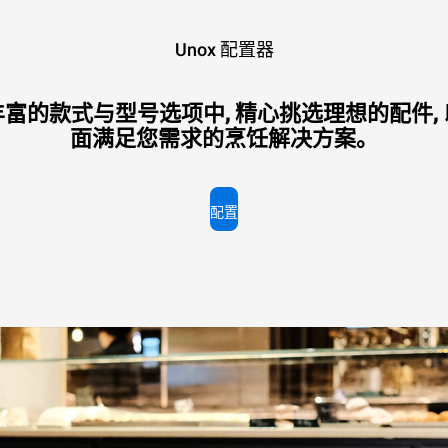
燃气
Unox 配置器
富的款式与型号选项中, 精心挑选理想的配件,
面满足您需求的烹饪解决方案。
电力能耗（kWh）: 384.6 kWh/天
二氧化碳排放: 69.6 kg CO2/天
配置