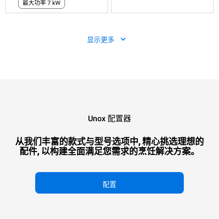
最大功率 7 kW
天
显示更多
Unox 配置器
XEVC-1011-E1RM
万能蒸烤箱
CHEFTOP MIND.Maps™
COUNTERTOP
从我们丰富的款式与型号选项中, 精心挑选理想的
烤盘数量
配件, 以构建全面满足您需求的烹饪解决方案。
电源
配置