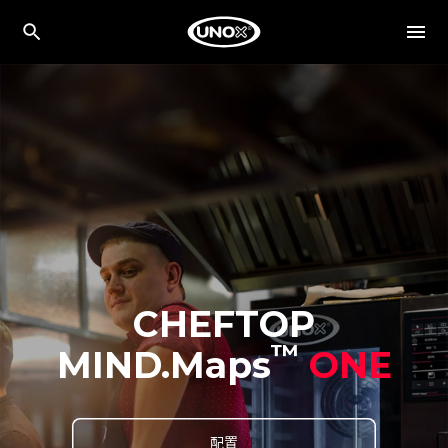
CHEFTOP
™
MIND.Maps
ONE
配置