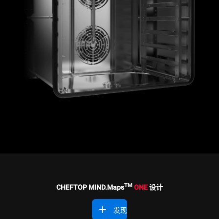
TM
CHEFTOP MIND.Maps
ONE
设计
发现