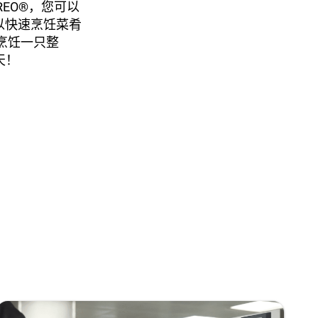
EO®，您可以
可以快速烹饪菜肴
钟烹饪一只整
天！