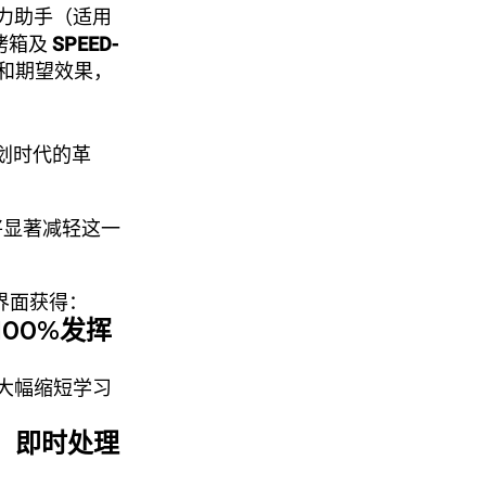
力助手（适用
烤箱及
SPEED-
和期望效果，
划时代的革
，将显著减轻这一
箱界面获得：
，100%发挥
大幅缩短学习
持）：即时处理