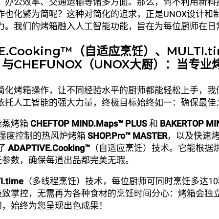
、办公效率、交通运输等诸多方面。那么，何不利用新科
作也化繁为简呢？这种对简化的追求，正是UNOX设计和
力。我们的烤箱融入人工智能功能，旨在为每位厨师在日
VE.Cooking™（自适应烹饪）、MULTI.
与CHEFUNOX（UNOX大厨）：当专业
简化烤箱操作，让不同经验水平的厨师都能轻松上手，我
依托人工智能的强大力量，终极目标始终如一：确保最佳
能蒸烤箱
CHEFTOP MIND.Maps™ PLUS
和
BAKERTOP MI
湿度控制的热风炉烤箱
SHOP.Pro™ MASTER
，以及快速
了
ADAPTIVE.Cooking™
（自适应烹饪）技术。它能根据
饪参数，确保每道出品都完美无瑕。
I.time
（多线程烹饪）技术，每位厨师可同时烹饪多达1
极致掌控，无需再为各种食材的烹饪时间分心：烤箱会独
间，始终为您呈现出色成果！