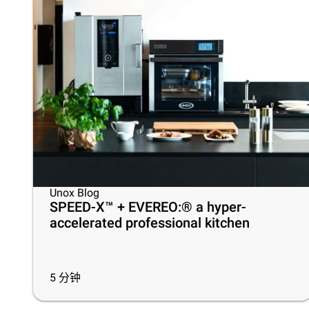
Unox Blog
SPEED-X™ + EVEREO:® a hyper-
accelerated professional kitchen
5
分钟