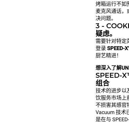
烤箱运行不如预
麦克风通话，
决问题。
3 - CO
疑虑。
需要针对特定
登录
SPEED-X
厨艺精进！
想深入了解UNOX
SPEED-
组合
技术的进步以
饮服务市场上前
不损害其感官特性
Vacuum 
是在与 SPEE