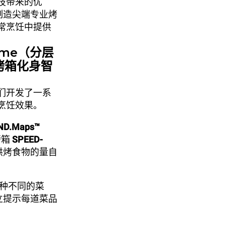
技带来的优
制造尖端专业烤
常烹饪中提供
time（分层
烤箱化身智
们开发了一系
烹饪效果。
ND.Maps™
烤箱
SPEED-
烘烤食物的量自
0种不同的菜
立提示每道菜品