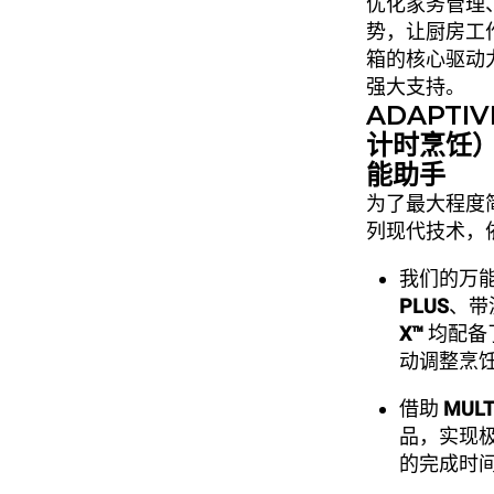
优化家务管理
势，让厨房工
箱的核心驱动
强大支持。
ADAPTI
计时烹饪）
能助手
为了最大程度
列现代技术，
我们的万
PLUS
、带
X™
均配备
动调整烹
借助
MULT
品，实现
的完成时