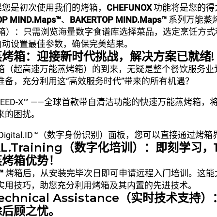
果您是初次使用我们的烤箱，
CHEFUNOX
功能将是您的得
P MIND.Maps™
、
BAKERTOP MIND.Maps™
系列万能蒸
箱）：只需浏览海量数字食谱库选择菜品，选定烹饪方式
自动设置最佳参数，确保完美结果。
蒸烤箱：迎接新时代挑战，解决方案已就绪!
箱（超高速万能蒸烤箱）的到来，无疑是整个餐饮服务业
准备，充分利用这“高效服务时代”带来的所有机遇？
PEED-X™ ——全球首款带自清洁功能的快速万能蒸烤箱
来的困扰。
Digital.ID™（数字身份识别）面板，您可以直接通过烤
GITAL.Training（数字化培训）：即刻学习
蒸烤箱优势！
™
烤箱后，从安装完毕次日即可申请远程入门培训。这能
实用技巧，助您充分利用烤箱及其内置的先进技术。
e Technical Assistance（实时技术支
除后顾之忧。