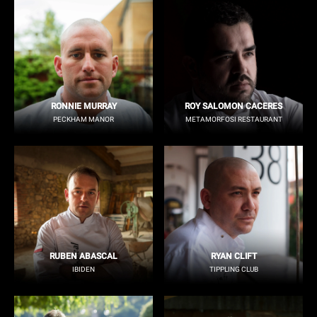
RONNIE MURRAY
ROY SALOMON CACERES
PECKHAM MANOR
METAMORFOSI RESTAURANT
RUBEN ABASCAL
RYAN CLIFT
IBIDEN
TIPPLING CLUB