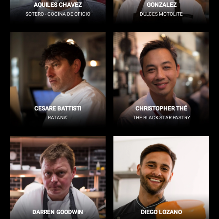
AQUILES CHAVEZ
GONZALEZ
SOTERO - COCINA DE OFICIO
DULCES MOTOLITE
CESARE BATTISTI
CHRISTOPHER THÉ
RATANA'
THE BLACK STAR PASTRY
DARREN GOODWIN
DIEGO LOZANO