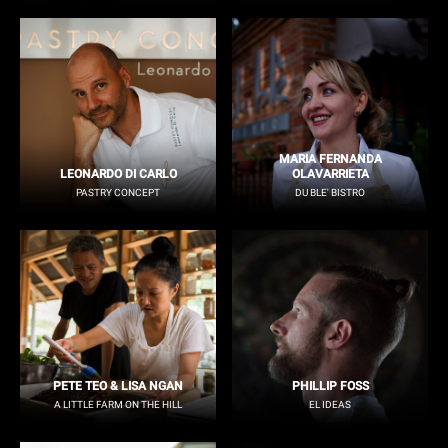
MARIA FERNANDA
LEONARDO DI CARLO
OLAVARRIETA
PASTRY CONCEPT
DU BLE' BISTRO
PETE TEO & LISA NGAN
PHILLIP FOSS
A LITTLE FARM ON THE HILL
EL IDEAS