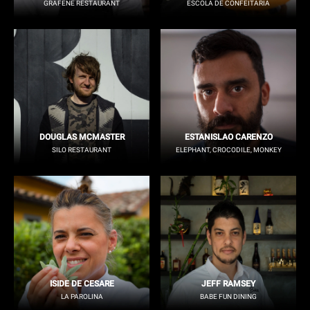
GRAFENE RESTAURANT
ESCOLA DE CONFEITARIA
DOUGLAS MCMASTER
ESTANISLAO CARENZO
SILO RESTAURANT
ELEPHANT, CROCODILE, MONKEY
ISIDE DE CESARE
JEFF RAMSEY
LA PAROLINA
BABE FUN DINING