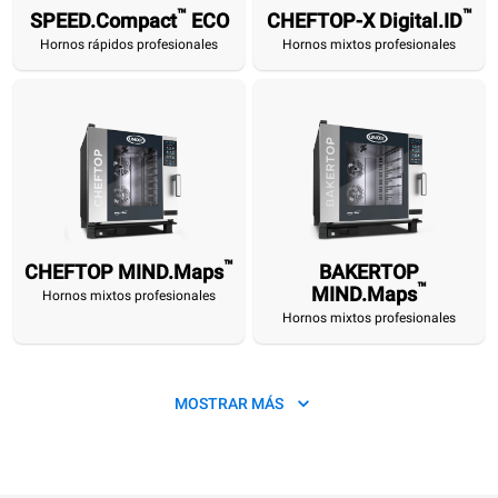
™
™
SPEED.Compact
ECO
CHEFTOP-X Digital.ID
™
™
SPEED.Compact
CHEFTOP-X
CHEFTOP
BAKERTOP
SPEED-X
SPEED.Pro
EV
Hornos rápidos profesionales
Hornos mixtos profesionales
™
™
™
™
ECO
Digital.ID
MIND.Maps
MIND.Maps
Digital.ID
Hornos rápidos
Hornos mixtos
Hornos mixtos
Hornos mixtos
Hornos rápidos
Hornos rápidos
Mé
profesionales
profesionales
profesionales
profesionales
profesionales
profesionales
conserva
™
CHEFTOP MIND.Maps
BAKERTOP
™
MIND.Maps
Hornos mixtos profesionales
Hornos mixtos profesionales
MOSTRAR MÁS
NUEVO