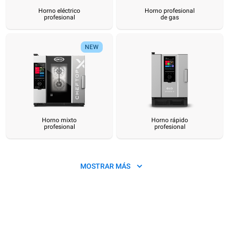
Horno eléctrico
Horno profesional
profesional
de gas
Horno eléctrico
Horno profesional
Horno mixto
Horno rápido
Horno de convección
Horno de convecci
Mé
profesional
de gas
profesional
profesional
profesional
profesional
con
con humedad
p
NEW
Horno mixto
Horno rápido
profesional
profesional
MOSTRAR MÁS