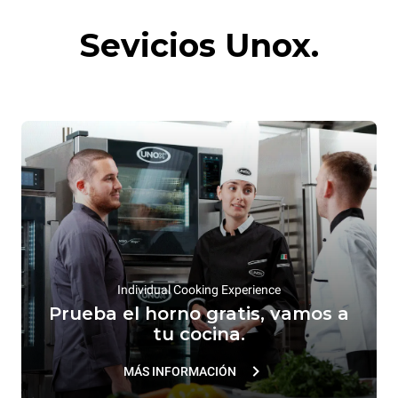
Horno de convección profesional
Horno de convección
Sevicios Unox.
con humedad
profesional
Métodos de conservación
por calor
Individual Cooking Experience
Prueba el horno gratis, vamos a
tu cocina.
MÁS INFORMACIÓN