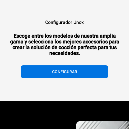
™
SPEED-X
SPEED.Pro
Configurador Unox
™
Digital.ID
Hornos rápidos profesionales
Hornos rápidos profesionales
Escoge entre los modelos de nuestra amplia
gama y selecciona los mejores accesorios para
crear la solución de cocción perfecta para tus
necesidades.
CONFIGURAR
®
EVEREO
Métodos de conservación por calor