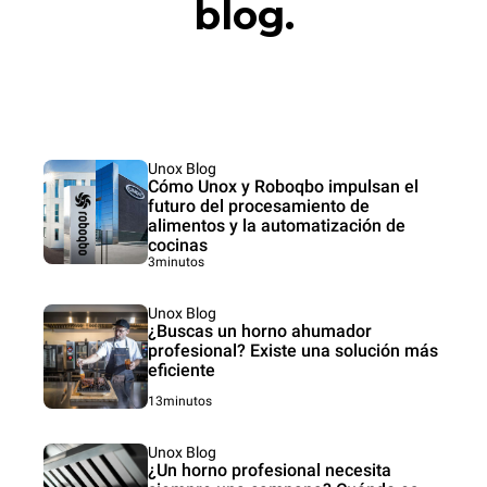
blog.
Unox Blog
Cómo Unox y Roboqbo impulsan el
futuro del procesamiento de
alimentos y la automatización de
cocinas
3minutos
Unox Blog
¿Buscas un horno ahumador
profesional? Existe una solución más
eficiente
13minutos
Unox Blog
¿Un horno profesional necesita