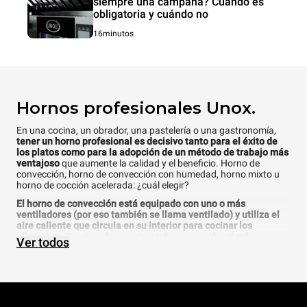
siempre una campana? Cuándo es
obligatoria y cuándo no
16minutos
Hornos profesionales Unox.
En una cocina, un obrador, una pastelería o una gastronomía,
tener un horno profesional es decisivo tanto para el éxito de
los platos como para la adopción de un método de trabajo más
ventajoso
que aumente la calidad y el beneficio. Horno de
convección, horno de convección con humedad, horno mixto u
horno de cocción acelerada: ¿cuál elegir?
El horno de convección está equipado con uno o más
ventiladores (por eso también se llama ventilado) y utiliza el
aire caliente que circula en su interior para cocinar los
alimentos
. Gracias al movimiento de convección, el calor se
Ver todos
distribuye de manera uniforme en el aire y esto hace que la
cocción de la comida sea uniforme. Un horno de convección es
adecuado para hornear productos congelados de panadería o
pastelería, o para hornear productos sencillos como masa
quebrada, que no requieren condiciones climáticas especiales
durante el proceso de cocción.