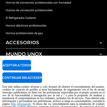
Hornos de convección profesionales con humedad
Hornos de convección profesionales
El Refrigerador Caliente
Hornos eléctricos profesionales
Hornos profesionales de gas
ACCESORIOS
MUNDO UNOX
Todos los accesorios
Detergentes para lavado automático
SOPORTE
ACEPTAR A TODOS
Nuestras sedes en el mundo
Detergentes para lavado manual
Tratamiento de agua con filtros de resina
Garantía Unox
CONTINUAR SIN ACCEDER
Tratamiento de agua por ósmosis inversa
Red de distribuidores
Este sitio utiliza cookies técnicas y, solo después de obtener el consentimiento del usuario,
cookies de creación de perfiles u otras herramientas de seguimiento con el fin de enviar
Centros de servicio técnico
mensajes publicitarios en línea con las preferencias expresadas por el propio usuario en el
uso de la funcionalidad y navegación por la red y / o para la propósito de analizar y
Aviso sobre el contenido generado por IA
Privacy policy
Cookie policy
monitorear el comportamiento de los visitantes, incluidos los de terceros. Para obtener más
información y personalizar sus preferencias, incluso si niega su consentimiento, consulte la
Copyright 2026 UNOX SpA Todos los derechos reservados. Reg. Imp. Padova
página
Más información
. Si desea dar su consentimiento para la instalación de cookies
(excepto las cookies técnicas), presione el botón "Aceptar todo". Al presionar el botón
n ° 04230750285 - REA Padova 372835 - Cap. Soc. 5.000.000 € iv - P.IVA /