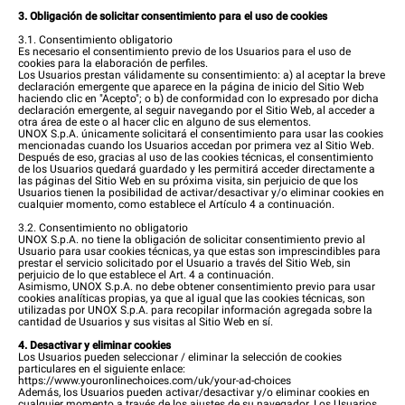
3. Obligación de solicitar consentimiento para el uso de cookies
3.1. Consentimiento obligatorio
Es necesario el consentimiento previo de los Usuarios para el uso de
cookies para la elaboración de perfiles.
Los Usuarios prestan válidamente su consentimiento: a) al aceptar la breve
declaración emergente que aparece en la página de inicio del Sitio Web
haciendo clic en "Acepto"; o b) de conformidad con lo expresado por dicha
declaración emergente, al seguir navegando por el Sitio Web, al acceder a
otra área de este o al hacer clic en alguno de sus elementos.
UNOX S.p.A. únicamente solicitará el consentimiento para usar las cookies
mencionadas cuando los Usuarios accedan por primera vez al Sitio Web.
Después de eso, gracias al uso de las cookies técnicas, el consentimiento
de los Usuarios quedará guardado y les permitirá acceder directamente a
las páginas del Sitio Web en su próxima visita, sin perjuicio de que los
Usuarios tienen la posibilidad de activar/desactivar y/o eliminar cookies en
cualquier momento, como establece el Artículo 4 a continuación.
3.2. Consentimiento no obligatorio
UNOX S.p.A. no tiene la obligación de solicitar consentimiento previo al
Usuario para usar cookies técnicas, ya que estas son imprescindibles para
prestar el servicio solicitado por el Usuario a través del Sitio Web, sin
perjuicio de lo que establece el Art. 4 a continuación.
Asimismo, UNOX S.p.A. no debe obtener consentimiento previo para usar
cookies analíticas propias, ya que al igual que las cookies técnicas, son
utilizadas por UNOX S.p.A. para recopilar información agregada sobre la
cantidad de Usuarios y sus visitas al Sitio Web en sí.
4. Desactivar y eliminar cookies
Los Usuarios pueden seleccionar / eliminar la selección de cookies
particulares en el siguiente enlace:
https://www.youronlinechoices.com/uk/your-ad-choices
Además, los Usuarios pueden activar/desactivar y/o eliminar cookies en
cualquier momento a través de los ajustes de su navegador. Los Usuarios