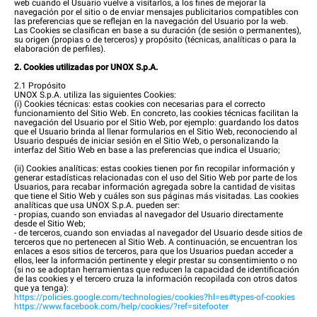
web cuando el Usuario vuelve a visitarlos, a los fines de mejorar la
navegación por el sitio o de enviar mensajes publicitarios compatibles con
las preferencias que se reflejan en la navegación del Usuario por la web.
Las Cookies se clasifican en base a su duración (de sesión o permanentes),
su origen (propias o de terceros) y propósito (técnicas, analíticas o para la
elaboración de perfiles).
2. Cookies utilizadas por UNOX S.p.A.
2.1 Propósito
UNOX S.p.A. utiliza las siguientes Cookies:
(i) Cookies técnicas: estas cookies con necesarias para el correcto
funcionamiento del Sitio Web. En concreto, las cookies técnicas facilitan la
navegación del Usuario por el Sitio Web, por ejemplo: guardando los datos
que el Usuario brinda al llenar formularios en el Sitio Web, reconociendo al
Usuario después de iniciar sesión en el Sitio Web, o personalizando la
interfaz del Sitio Web en base a las preferencias que indica el Usuario;
(ii) Cookies analíticas: estas cookies tienen por fin recopilar información y
generar estadísticas relacionadas con el uso del Sitio Web por parte de los
Usuarios, para recabar información agregada sobre la cantidad de visitas
que tiene el Sitio Web y cuáles son sus páginas más visitadas. Las cookies
analíticas que usa UNOX S.p.A. pueden ser:
- propias, cuando son enviadas al navegador del Usuario directamente
desde el Sitio Web;
- de terceros, cuando son enviadas al navegador del Usuario desde sitios de
terceros que no pertenecen al Sitio Web. A continuación, se encuentran los
enlaces a esos sitios de terceros, para que los Usuarios puedan acceder a
ellos, leer la información pertinente y elegir prestar su consentimiento o no
(si no se adoptan herramientas que reducen la capacidad de identificación
de las cookies y el tercero cruza la información recopilada con otros datos
que ya tenga):
https://policies.google.com/technologies/cookies?hl=es#types-of-cookies
https://www.facebook.com/help/cookies/?ref=sitefooter