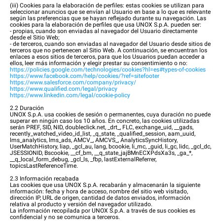
(iii) Cookies para la elaboración de perfiles: estas cookies se utilizan para
seleccionar anuncios que se envían al Usuario en base a lo que es relevante
según las preferencias que se hayan reflejado durante su navegación. Las
cookies para la elaboración de perfiles que usa UNOX S.p.A. pueden ser:
- propias, cuando son enviadas al navegador del Usuario directamente
desde el Sitio Web;
- de terceros, cuando son enviadas al navegador del Usuario desde sitios de
terceros que no pertenecen al Sitio Web. A continuación, se encuentran los
enlaces a esos sitios de terceros, para que los Usuarios puedan acceder a
ellos, leer más información y elegir prestar su consentimiento o no:
https://policies.google.com/technologies/cookies?hl=es#types-of-cookies
https://www.facebook.com/help/cookies/?ref=sitefooter
https://www.salesforce.com/company/privacy/
https://www.qualified.com/legal/privacy
https://www.linkedin.com/legal/cookie-policy
2.2 Duración
UNOX S.p.A. usa cookies de sesión o permanentes, cuya duración no puede
superar en ningún caso los 10 años. En concreto, las cookies utilizadas
serán PREF, SID, NID, doubleclick.net, _drt_, FLC, exchange_uid, __gads,
recently_watched_video_id_list, _q_state, _qualified_session, aam_uuid,
lms_analytics, lms_ads, AMCV_, AMCVS_, AnalyticsSyncHistory,
UserMatchHistory, liap, _gcl_au, lang, bcookie, li_mc, _guid, li_gc, lidc, _gcl_dc,
JSESSIONID, Bscookie, __cf_bm, __q_state_jajBMnECXPdsXa3s, _ga_*,
__q_local_form_debug, _gcl_ls, _fbp, lastExternalReferrer,
topicsLastReferenceTime.
2.3 Información recabada
Las cookies que usa UNOX S.p.A. recabarán y almacenarán la siguiente
información: fecha y hora de acceso, nombre del sitio web visitado,
dirección IP, URL de origen, cantidad de datos enviados, información
relativa al producto y versión del navegador utilizado.
La información recopilada por UNOX S.p.A. a través de sus cookies es
confidencial y no se comunica a terceros.