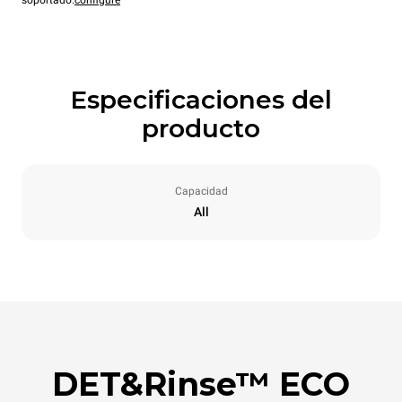
soportado.
configure
Especificaciones del
producto
Capacidad
All
DET&Rinse™ ECO