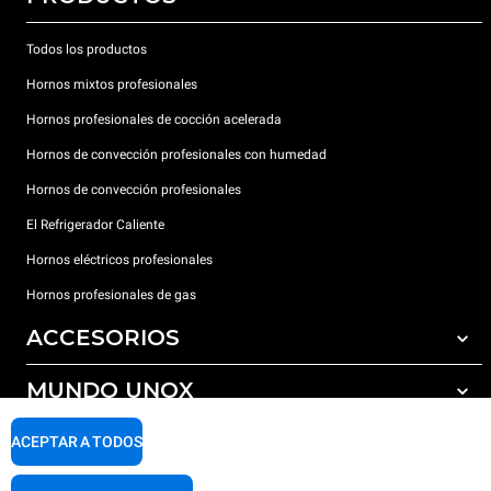
Todos los productos
Hornos mixtos profesionales
Hornos profesionales de cocción acelerada
Hornos de convección profesionales con humedad
Hornos de convección profesionales
El Refrigerador Caliente
Hornos eléctricos profesionales
Hornos profesionales de gas
ACCESORIOS
MUNDO UNOX
Todos los accesorios
Detergentes para lavado automático
SOPORTE
ACEPTAR A TODOS
Nuestras sedes en el mundo
Detergentes para lavado manual