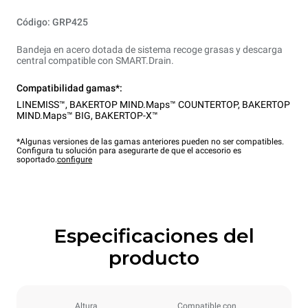
Código: GRP425
Bandeja en acero dotada de sistema recoge grasas y descarga
central compatible con SMART.Drain.
Compatibilidad gamas*:
LINEMISS™
,
BAKERTOP MIND.Maps™ COUNTERTOP
,
BAKERTOP
MIND.Maps™ BIG
,
BAKERTOP-X™
*Algunas versiones de las gamas anteriores pueden no ser compatibles.
Configura tu solución para asegurarte de que el accesorio es
soportado.
configure
Especificaciones del
producto
Altura
Compatible con