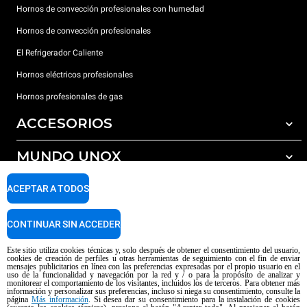
Hornos de convección profesionales con humedad
Hornos de convección profesionales
El Refrigerador Caliente
Hornos eléctricos profesionales
Hornos profesionales de gas
ACCESORIOS
MUNDO UNOX
Todos los accesorios
Detergentes para lavado automático
SOPORTE
ACEPTAR A TODOS
Nuestras sedes en el mundo
Detergentes para lavado manual
Tratamiento de agua con filtros de resina
Garantía Unox
CONTINUAR SIN ACCEDER
Tratamiento de agua por ósmosis inversa
Red de distribuidores
Este sitio utiliza cookies técnicas y, solo después de obtener el consentimiento del usuario,
cookies de creación de perfiles u otras herramientas de seguimiento con el fin de enviar
Centros de servicio técnico
mensajes publicitarios en línea con las preferencias expresadas por el propio usuario en el
uso de la funcionalidad y navegación por la red y / o para la propósito de analizar y
Aviso sobre el contenido generado por IA
Privacy policy
Cookie policy
monitorear el comportamiento de los visitantes, incluidos los de terceros. Para obtener más
información y personalizar sus preferencias, incluso si niega su consentimiento, consulte la
Copyright 2026 UNOX SpA Todos los derechos reservados. Reg. Imp. Padova
página
Más información
. Si desea dar su consentimiento para la instalación de cookies