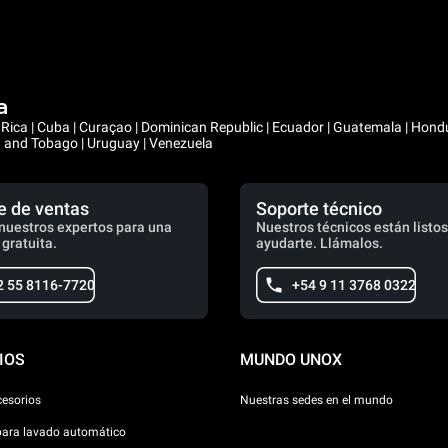
a
ta Rica | Cuba | Curaçao | Dominican Republic | Ecuador | Guatemala | Hon
ad and Tobago | Uruguay | Venezuela
e de ventas
Soporte técnico
nuestros expertos para una
Nuestros técnicos están listos
 gratuita.
ayudarte. Llámalos.
2 55 8116-7720
+54 9 11 3768 0322
IOS
MUNDO UNOX
cesorios
Nuestras sedes en el mundo
para lavado automático