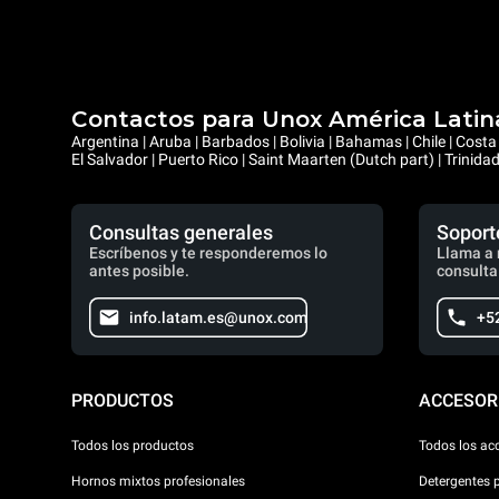
Contactos para Unox América Latin
Argentina | Aruba | Barbados | Bolivia | Bahamas | Chile | Cos
El Salvador | Puerto Rico | Saint Maarten (Dutch part) | Trinid
Consultas generales
Soport
Escríbenos y te responderemos lo
Llama a 
antes posible.
consulta
info.latam.es@unox.com
+5
PRODUCTOS
ACCESOR
Todos los productos
Todos los ac
Hornos mixtos profesionales
Detergentes 