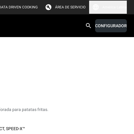
DATA DRIVEN COOKING
ÁREA DE SERVICIO
América Latina
CONFIGURADOR
orada para patatas fritas.
CT
,
SPEED-X™