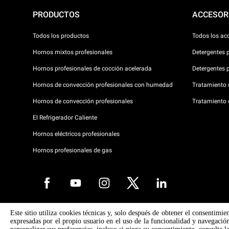
PRODUCTOS
ACCESOR
Todos los productos
Todos los ac
Hornos mixtos profesionales
Detergentes 
Hornos profesionales de cocción acelerada
Detergentes 
Hornos de convección profesionales con humedad
Tratamiento d
Hornos de convección profesionales
Tratamiento 
El Refrigerador Caliente
Hornos eléctricos profesionales
Hornos profesionales de gas
Este sitio utiliza cookies técnicas y, solo después de obtener el consentimie
Copyright 2026 UNOX SpA Todos los derechos reservados. Reg. Imp. 
expresadas por el propio usuario en el uso de la funcionalidad y navegación
° 04230750285 - REA Padova 372835 - Cap. Soc. 5.000.000 € iv - P.IVA