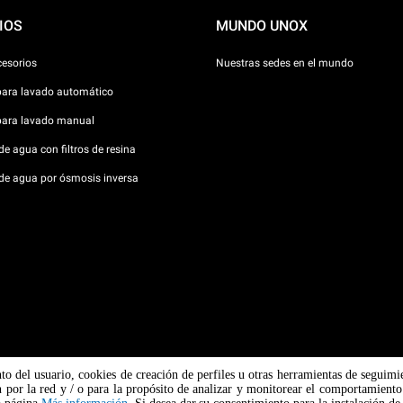
IOS
MUNDO UNOX
cesorios
Nuestras sedes en el mundo
para lavado automático
para lavado manual
e agua con filtros de resina
de agua por ósmosis inversa
nto del usuario, cookies de creación de perfiles u otras herramientas de seguimi
Padova n
 por la red y / o para la propósito de analizar y monitorear el comportamiento 
 / CF
Aviso so