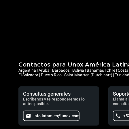
Contactos para Unox América Latin
Argentina | Aruba | Barbados | Bolivia | Bahamas | Chile | Cos
El Salvador | Puerto Rico | Saint Maarten (Dutch part) | Trinid
Consultas generales
Soport
Escríbenos y te responderemos lo
Llama a 
antes posible.
consulta
info.latam.es@unox.com
+5