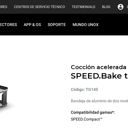
ORES
CENTROS DE SERVICIO TÉCNICO
TESTIMONIALS
BLOG
ECTORES
APP & OS
SOPORTE
MUNDO UNOX
Cocción acelerada
SPEED.Bake t
Código: TG145
Bandeja de aluminio de dos nive
Compatibilidad gamas*:
SPEED.Compact™