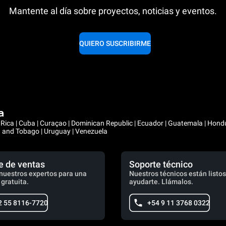
Mantente al día sobre proyectos, noticias y eventos.
QUIERO SUSCRIBIRME
a
ta Rica | Cuba | Curaçao | Dominican Republic | Ecuador | Guatemala | Hon
ad and Tobago | Uruguay | Venezuela
e de ventas
Soporte técnico
nuestros expertos para una
Nuestros técnicos están listos
 gratuita.
ayudarte. Llámalos.
2 55 8116-7720
+54 9 11 3768 0322