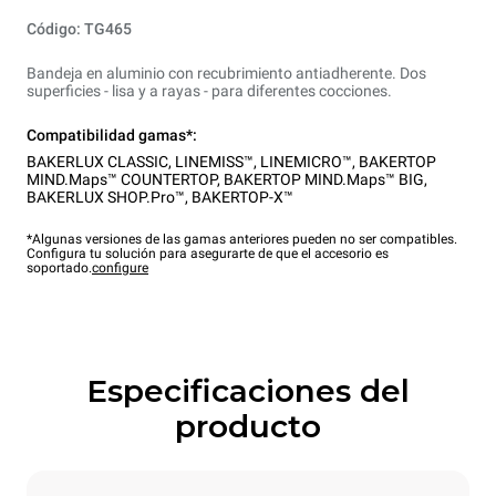
Código: TG465
Bandeja en aluminio con recubrimiento antiadherente. Dos
superficies - lisa y a rayas - para diferentes cocciones.
Compatibilidad gamas*:
BAKERLUX CLASSIC
,
LINEMISS™
,
LINEMICRO™
,
BAKERTOP
MIND.Maps™ COUNTERTOP
,
BAKERTOP MIND.Maps™ BIG
,
BAKERLUX SHOP.Pro™
,
BAKERTOP-X™
*Algunas versiones de las gamas anteriores pueden no ser compatibles.
Configura tu solución para asegurarte de que el accesorio es
soportado.
configure
Especificaciones del
producto