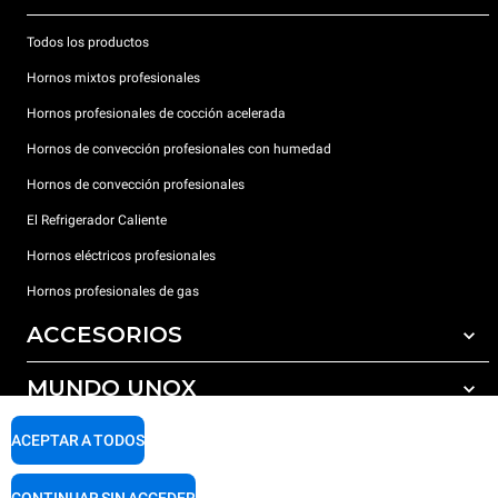
Todos los productos
Hornos mixtos profesionales
Hornos profesionales de cocción acelerada
Hornos de convección profesionales con humedad
Hornos de convección profesionales
El Refrigerador Caliente
Hornos eléctricos profesionales
Hornos profesionales de gas
ACCESORIOS
MUNDO UNOX
Todos los accesorios
Detergentes para lavado automático
SOPORTE
ACEPTAR A TODOS
Nuestras sedes en el mundo
Detergentes para lavado manual
Tratamiento de agua con filtros de resina
Garantía Unox