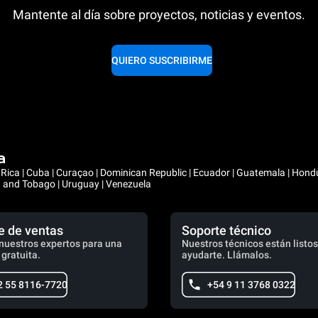
Mantente al día sobre proyectos, noticias y eventos.
QUIERO SUSCRIBIRME
a
ta Rica | Cuba | Curaçao | Dominican Republic | Ecuador | Guatemala | Hon
ad and Tobago | Uruguay | Venezuela
e de ventas
Soporte técnico
nuestros expertos para una
Nuestros técnicos están listos
 gratuita.
ayudarte. Llámalos.
2 55 8116-7720
+54 9 11 3768 0322