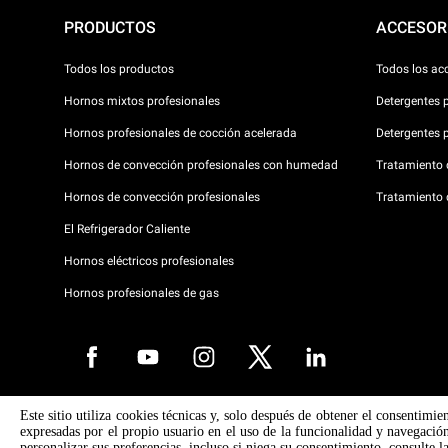
PRODUCTOS
ACCESOR
Todos los productos
Todos los ac
Hornos mixtos profesionales
Detergentes 
Hornos profesionales de cocción acelerada
Detergentes 
Hornos de convección profesionales con humedad
Tratamiento d
Hornos de convección profesionales
Tratamiento 
El Refrigerador Caliente
Hornos eléctricos profesionales
Hornos profesionales de gas
Este sitio utiliza cookies técnicas y, solo después de obtener el consentimie
Copyright 2026 UNOX SpA Todos los derechos reservados. Reg. Imp. 
expresadas por el propio usuario en el uso de la funcionalidad y navegación
° 04230750285 - REA Padova 372835 - Cap. Soc. 5.000.000 € iv - P.IVA
personalizar sus preferencias, incluso si niega su consentimiento, consulte 