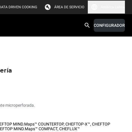
DATA DRIVEN COOKING
ÁREA DE SERVICIO
América Latina
CONFIGURADOR
ería
nte microperforada.
EFTOP MIND.Maps™ COUNTERTOP
,
CHEFTOP-X™
,
CHEFTOP
EFTOP MIND.Maps™ COMPACT
,
CHEFLUX™