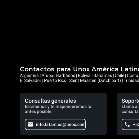
Contactos para Unox América Latin
Argentina | Aruba | Barbados | Bolivia | Bahamas | Chile | Cos
El Salvador | Puerto Rico | Saint Maarten (Dutch part) | Trinid
Consultas generales
Soport
Escríbenos y te responderemos lo
Llama a 
antes posible.
consulta
info.latam.es@unox.com
+5