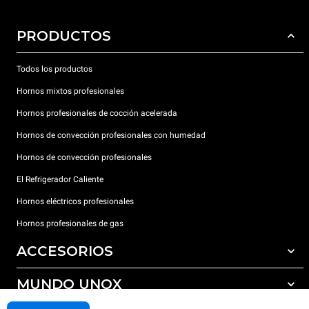
PRODUCTOS
Todos los productos
Hornos mixtos profesionales
Hornos profesionales de cocción acelerada
Hornos de convección profesionales con humedad
Hornos de convección profesionales
El Refrigerador Caliente
Hornos eléctricos profesionales
Hornos profesionales de gas
ACCESORIOS
MUNDO UNOX
Todos los accesorios
Detergentes para lavado automático