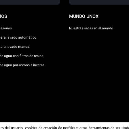
IOS
MUNDO UNOX
cesorios
Nuestras sedes en el mundo
para lavado automático
para lavado manual
e agua con filtros de resina
de agua por ósmosis inversa
nto del usuario, cookies de creación de perfiles u otras herramientas de seguimi