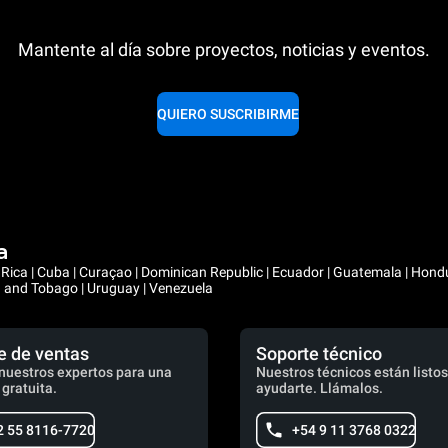
Mantente al día sobre proyectos, noticias y eventos.
QUIERO SUSCRIBIRME
a
ta Rica | Cuba | Curaçao | Dominican Republic | Ecuador | Guatemala | Hon
ad and Tobago | Uruguay | Venezuela
e de ventas
Soporte técnico
nuestros expertos para una
Nuestros técnicos están listos
 gratuita.
ayudarte. Llámalos.
2 55 8116-7720
+54 9 11 3768 0322