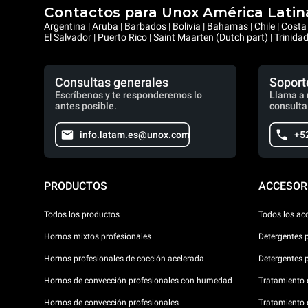
Contactos para Unox América Latin
Argentina | Aruba | Barbados | Bolivia | Bahamas | Chile | Cos
El Salvador | Puerto Rico | Saint Maarten (Dutch part) | Trinid
Consultas generales
Soport
Escríbenos y te responderemos lo
Llama a 
antes posible.
consulta
info.latam.es@unox.com
+5
PRODUCTOS
ACCESOR
Todos los productos
Todos los ac
Hornos mixtos profesionales
Detergentes 
Hornos profesionales de cocción acelerada
Detergentes 
Hornos de convección profesionales con humedad
Tratamiento d
Hornos de convección profesionales
Tratamiento 