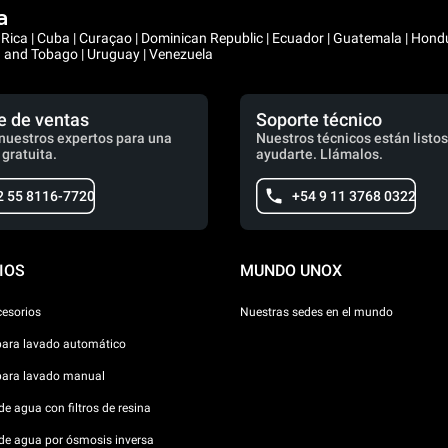
a
ta Rica | Cuba | Curaçao | Dominican Republic | Ecuador | Guatemala | Hon
ad and Tobago | Uruguay | Venezuela
e de ventas
Soporte técnico
nuestros expertos para una
Nuestros técnicos están listos
 gratuita.
ayudarte. Llámalos.
2 55 8116-7720
+54 9 11 3768 0322
IOS
MUNDO UNOX
cesorios
Nuestras sedes en el mundo
para lavado automático
para lavado manual
e agua con filtros de resina
de agua por ósmosis inversa