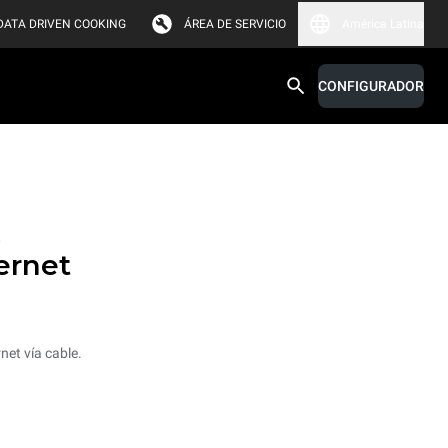
DATA DRIVEN COOKING
ÁREA DE SERVICIO
América Latina
CONFIGURADOR
t
ernet
net vía cable.