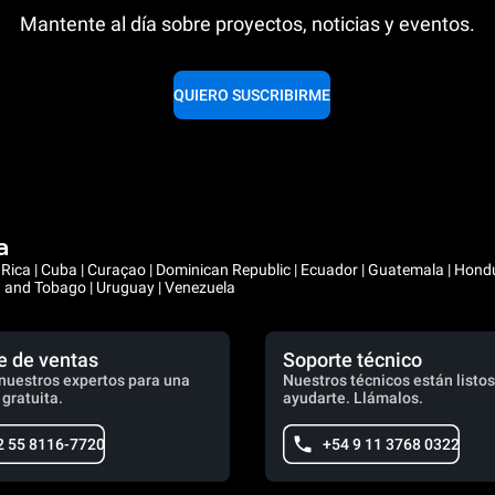
Mantente al día sobre proyectos, noticias y eventos.
QUIERO SUSCRIBIRME
a
ta Rica | Cuba | Curaçao | Dominican Republic | Ecuador | Guatemala | Hon
ad and Tobago | Uruguay | Venezuela
e de ventas
Soporte técnico
nuestros expertos para una
Nuestros técnicos están listos
 gratuita.
ayudarte. Llámalos.
2 55 8116-7720
+54 9 11 3768 0322