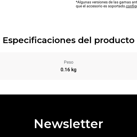
*Algunas versiones de las gamas ant
que el accesorio es soportado.
config
Especificaciones del producto
Peso
0.16 kg
Newsletter