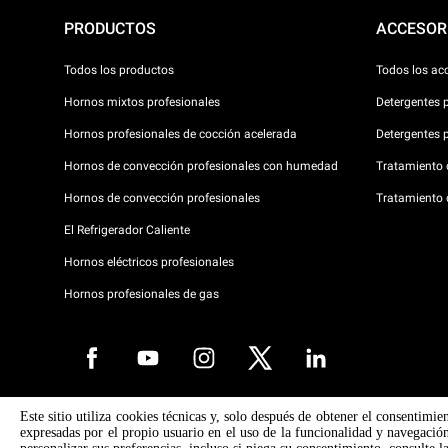
PRODUCTOS
ACCESOR
Todos los productos
Todos los ac
Hornos mixtos profesionales
Detergentes 
Hornos profesionales de cocción acelerada
Detergentes 
Hornos de convección profesionales con humedad
Tratamiento d
Hornos de convección profesionales
Tratamiento 
El Refrigerador Caliente
Hornos eléctricos profesionales
Hornos profesionales de gas
Este sitio utiliza cookies técnicas y, solo después de obtener el consentimie
Copyright 2026 UNOX SpA Todos los derechos reservados. Reg. Imp. 
expresadas por el propio usuario en el uso de la funcionalidad y navegación
° 04230750285 - REA Padova 372835 - Cap. Soc. 5.000.000 € iv - P.IVA