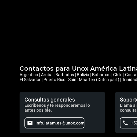
Contactos para Unox América Latin
Argentina | Aruba | Barbados | Bolivia | Bahamas | Chile | Cos
El Salvador | Puerto Rico | Saint Maarten (Dutch part) | Trinid
Consultas generales
Soport
Escríbenos y te responderemos lo
Llama a 
antes posible.
consulta
info.latam.es@unox.com
+5