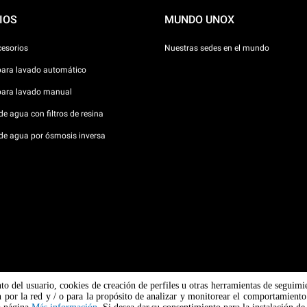
IOS
MUNDO UNOX
cesorios
Nuestras sedes en el mundo
para lavado automático
para lavado manual
e agua con filtros de resina
de agua por ósmosis inversa
nto del usuario, cookies de creación de perfiles u otras herramientas de seguimi
Padova n
 por la red y / o para la propósito de analizar y monitorear el comportamiento 
 / CF
Aviso so