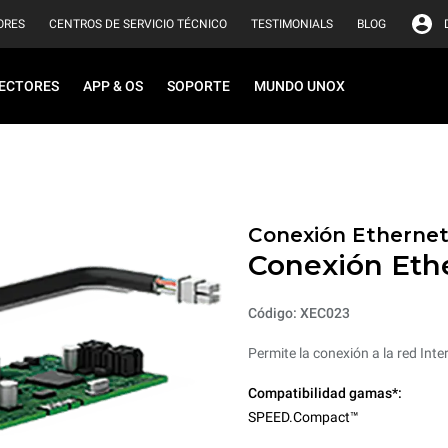
ORES
CENTROS DE SERVICIO TÉCNICO
TESTIMONIALS
BLOG
ECTORES
APP & OS
SOPORTE
MUNDO UNOX
Conexión Etherne
Conexión Eth
Código: XEC023
Permite la conexión a la red Inter
Compatibilidad gamas*:
SPEED.Compact™