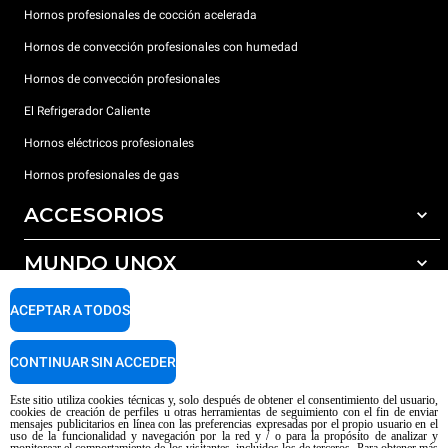
Hornos profesionales de cocción acelerada
Hornos de convección profesionales con humedad
Hornos de convección profesionales
El Refrigerador Caliente
Hornos eléctricos profesionales
Hornos profesionales de gas
ACCESORIOS
MUNDO UNOX
Todos los accesorios
Detergentes para lavado automático
SOPORTE
ACEPTAR A TODOS
Nuestras sedes en el mundo
Detergentes para lavado manual
Tratamiento de agua con filtros de resina
Garantía Unox
CONTINUAR SIN ACCEDER
Tratamiento de agua por ósmosis inversa
Red de distribuidores
Este sitio utiliza cookies técnicas y, solo después de obtener el consentimiento del usuario,
cookies de creación de perfiles u otras herramientas de seguimiento con el fin de enviar
Centros de servicio técnico
mensajes publicitarios en línea con las preferencias expresadas por el propio usuario en el
uso de la funcionalidad y navegación por la red y / o para la propósito de analizar y
Aviso sobre el contenido generado por IA
Privacy policy
Cookie policy