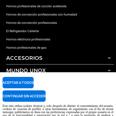
Hornos profesionales de cocción acelerada
Hornos de convección profesionales con humedad
Hornos de convección profesionales
El Refrigerador Caliente
Hornos eléctricos profesionales
Hornos profesionales de gas
ACCESORIOS
MUNDO UNOX
Todos los accesorios
Detergentes para lavado automático
SOPORTE
ACEPTAR A TODOS
Nuestras sedes en el mundo
Detergentes para lavado manual
Tratamiento de agua con filtros de resina
Garantía Unox
CONTINUAR SIN ACCEDER
Tratamiento de agua por ósmosis inversa
Red de distribuidores
Este sitio utiliza cookies técnicas y, solo después de obtener el consentimiento del usuario,
cookies de creación de perfiles u otras herramientas de seguimiento con el fin de enviar
Centros de servicio técnico
mensajes publicitarios en línea con las preferencias expresadas por el propio usuario en el
uso de la funcionalidad y navegación por la red y / o para la propósito de analizar y