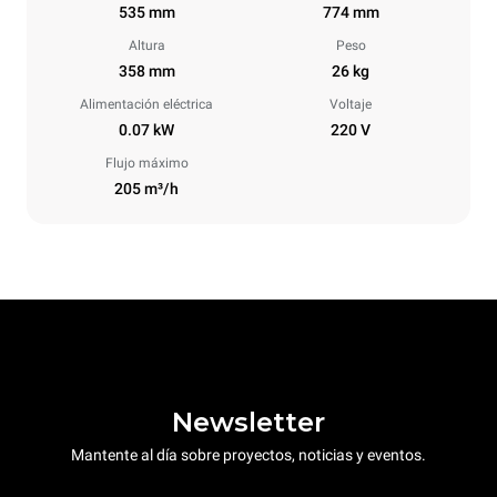
535 mm
774 mm
Altura
Peso
358 mm
26 kg
Alimentación eléctrica
Voltaje
0.07 kW
220 V
Flujo máximo
205 m³/h
Newsletter
Mantente al día sobre proyectos, noticias y eventos.