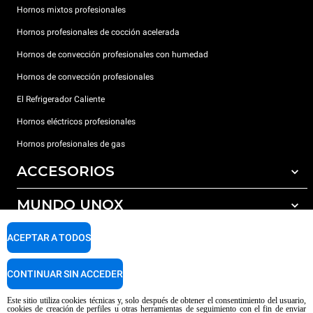
Hornos mixtos profesionales
Hornos profesionales de cocción acelerada
Hornos de convección profesionales con humedad
Hornos de convección profesionales
El Refrigerador Caliente
Hornos eléctricos profesionales
Hornos profesionales de gas
ACCESORIOS
MUNDO UNOX
Todos los accesorios
Detergentes para lavado automático
SOPORTE
ACEPTAR A TODOS
Nuestras sedes en el mundo
Detergentes para lavado manual
Tratamiento de agua con filtros de resina
Garantía Unox
CONTINUAR SIN ACCEDER
Tratamiento de agua por ósmosis inversa
Red de distribuidores
Este sitio utiliza cookies técnicas y, solo después de obtener el consentimiento del usuario,
cookies de creación de perfiles u otras herramientas de seguimiento con el fin de enviar